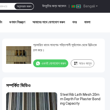
উদ্ধৃতির জন্য আবেদন
|
Bengali
অনুসন্ধান করুন
শন
গুণমান নিয়ন্ত্রণ
আমাদের সাথে যোগাযোগ করুন
খবর
মামলা
প্রসারিত ধাতব সানশেড শক্তিশালী সূর্যালোক থেকে বিল্ডিংকে
ঢাল করে।
এখনই যোগাযোগ করুন
আরও জানুন
সম্পর্কিত ভিডিও
Steel Rib Lath Mesh 20m
m Depth For Plaster Bond
ing Capacity