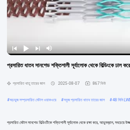
প্রসারিত ধাতব সানশেড শক্তিশালী সূর্যালোক থেকে বিল্ডিংকে ঢাল ক
প্রসারিত ধাতু তারের জাল
2025-08-07
867 ভিউ
#
ষড়ভুজ সম্প্রসারিত মেটাল ওয়াকওয়ে
#
সবুজ প্রসারিত ধাতব তারের জাল
#
48 মিমি LWD 
প্রসারিত মেটাল সানশেড বিল্ডিংটিকে শক্তিশালী সূর্যালোক থেকে রক্ষা করে, আডুমব্রাল, সবচেয়ে উজ্
আকর্ষণীয়। স্থাপত্য স...
আরও দেখুন