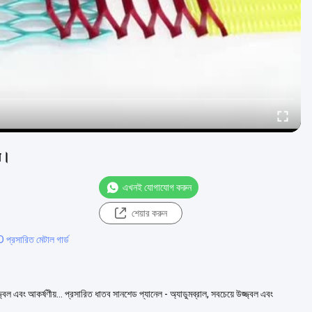
রে।
এখনই যোগাযোগ করুন
শেয়ার করুন
প্রসারিত মেটাল গার্ড
জ্বল এবং আকর্ষণীয়... প্রসারিত ধাতব সানশেড প্যানেল - অ্যাডুমব্রাল, সবচেয়ে উজ্জ্বল এবং