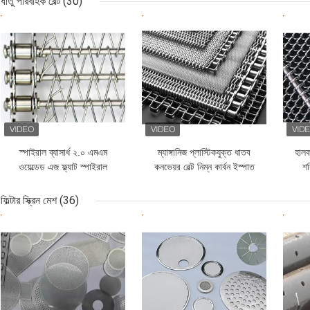
ধাতু পরিবাহক বেল্ট
(30)
ভালো দাম
ভালো দাম
ভাল
স্পাইরাল ব্যাসার্ধ ২.০ এমএম
ম্যাঙ্গানিজ প্লাস্টিকযুক্ত ধাতব
হালক
ওয়েল্ডেড এজ ফ্ল্যাট স্পাইরাল
কনভেয়র বেল্ট নিম্ন কার্বন ইস্পাত
শক
কনভেয়র বেল্ট স্টেইনলেস স্টীল
C1015
304
ফিল্টার স্ক্রিন মেশ
(36)
ভালো দাম
ভালো দাম
ভাল