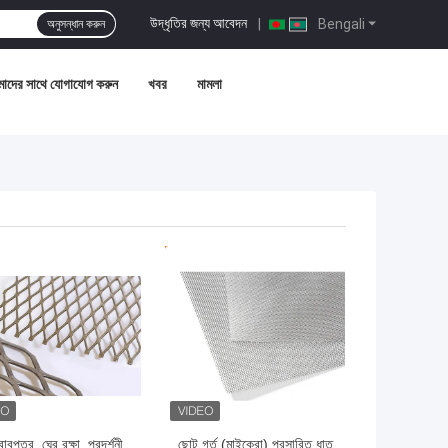
উদ্ধৃতির জন্য আবেদন
|
Bengali
অনুসন্ধান করুন
াদের সাথে যোগাযোগ করুন
খবর
মামলা
ো দাম
ভালো দাম
বপত্র, ঘের রক্ষা, প্রদর্শনী
ছোট গর্ত (মাইক্রো) প্রসারিত ধাতু