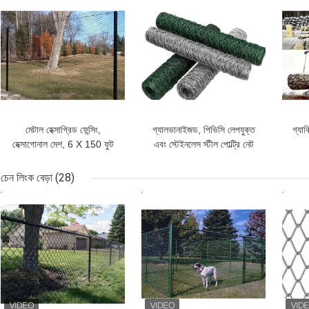
ভালো দাম
ভালো দাম
ভাল
মেটাল হেক্সাগ্রিড ফেন্সিং,
গ্যালভানাইজড, পিভিসি লেপযুক্ত
গ্যাব
হেক্সাগোনাল মেশ, 6 X 150 ফুট
এবং স্টেইনলেস স্টীল পোল্ট্রি নেট
চেন লিংক বেড়া
(28)
ভালো দাম
ভালো দাম
ভাল