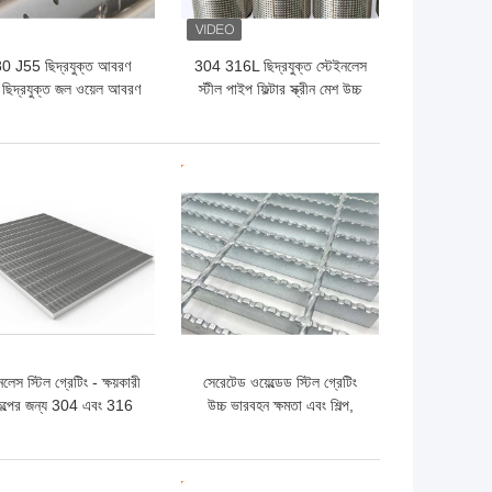
0 J55 ছিদ্রযুক্ত আবরণ
304 316L ছিদ্রযুক্ত স্টেইনলেস
 ছিদ্রযুক্ত জল ওয়েল আবরণ
স্টীল পাইপ ফিল্টার স্ক্রীন মেশ উচ্চ
শক্তি
ো দাম
ভালো দাম
নলেস স্টিল গ্রেটিং - ক্ষয়কারী
সেরেটেড ওয়েল্ডেড স্টিল গ্রেটিং
কল্পের জন্য 304 এবং 316
উচ্চ ভারবহন ক্ষমতা এবং শিল্প,
উপকরণ
বেসামরিক এবং বাণিজ্যিক ভবনগুলির
জন্য উচ্চ নিরাপত্তা