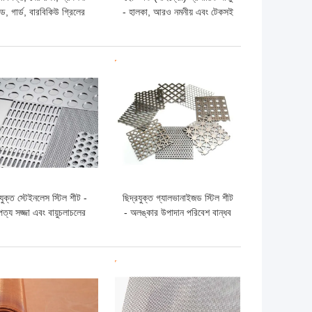
যান্ড, গার্ড, বারবিকিউ গ্রিলের
- হালকা, আরও নমনীয় এবং টেকসই
 সমতল প্রসারিত ধাতব জাল
ো দাম
ভালো দাম
রযুক্ত স্টেইনলেস স্টিল শীট -
ছিদ্রযুক্ত গ্যালভানাইজড স্টিল শীট
পত্য সজ্জা এবং বায়ুচলাচলের
- অলঙ্কার উপাদান পরিবেশ বান্ধব
য চমৎকার ওজন ক্ষমতা এবং
এবং টেকসই
চকচকেতা
ো দাম
ভালো দাম