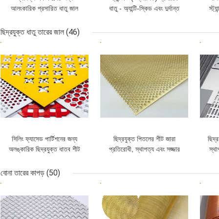
আলংকারিক প্রসারিত ধাতু জাল
ধাতু - অ্যান্টি-স্কিড এবং দুর্দান্ত
স্ট্
জারা প্রতিরোধের
জন্য
ছিদ্রযুক্ত ধাতু তারের জাল
(46)
ভালো দাম
ভালো দাম
ভাল
সিলিং ফ্যাসেড পার্টিশনের জন্য
ছিদ্রযুক্ত পিতলের শীট জারা
ছিদ্
অলঙ্কারিক ছিদ্রযুক্ত ধাতব শীট
প্রতিরোধী, স্থাপত্য এবং সজ্জার
স্থা
1x2 মি
জন্য টেকসই এবং নান্দনিক
জন্
বোনা তারের কাপড়
(50)
ভালো দাম
ভালো দাম
ভাল