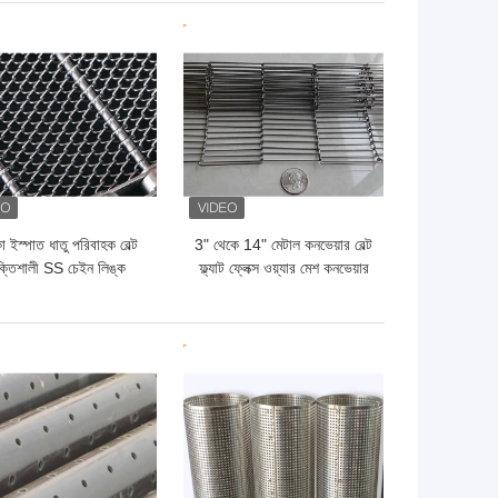
ো দাম
ভালো দাম
া ইস্পাত ধাতু পরিবাহক বেল্ট
3" থেকে 14" মেটাল কনভেয়ার বেল্ট
্তিশালী SS চেইন লিঙ্ক
ফ্ল্যাট ফ্লেক্স ওয়্যার মেশ কনভেয়ার
পরিবাহক বেল্ট
বেল্ট
ো দাম
ভালো দাম