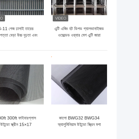
4-11 গেজ ঢালাই তারের
এন্টি এজিং হট ডিপড গ্যালভানাইজড
পত্তা বেড়া উচ্চ দৃঢ়তা এবং
ওয়েল্ডেড ওয়্যার মেশ এন্টি জারা
বিরোধী জারা
ো দাম
ভালো দাম
0ft 300ft ফাইবারগ্লাস
কালো BWG32 BWG34
উইন্ডো স্ক্রীন 15×17
অ্যালুমিনিয়াম উইন্ডো স্ক্রিন মশা
ফাইবারগ্লাস মশারি নেট
স্ক্রিন জাল জন্য