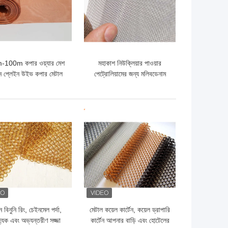
100m কপার ওয়্যার মেশ
মহাকাশ নিউক্লিয়ার পাওয়ার
রীন প্লেইন উইভ কপার মেটাল
পেট্রোলিয়ামের জন্য মলিবডেনাম
মেশ
তারের কাপড়
ো দাম
ভালো দাম
 বিনুনি রিং, চেইনমেল পর্দা,
মেটাল কয়েল কার্টেন, কয়েল ড্রাপারি
্যিক এবং অভ্যন্তরীণ সজ্জা
কার্টেন আপনার বাড়ি এবং হোটেলের