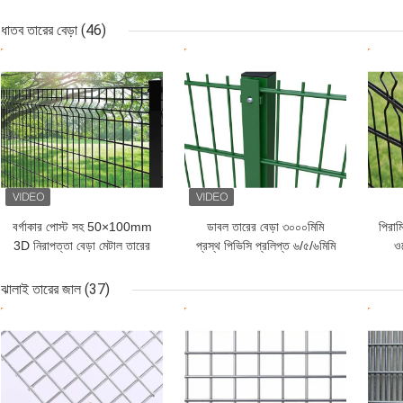
অ্যালুমিনিয়াম উপাদান নামেও
নির্
পরিচিত
ধাতব তারের বেড়া
(46)
ভালো দাম
ভালো দাম
ভাল
বর্গাকার পোস্ট সহ 50×100mm
ডাবল তারের বেড়া ৩০০০মিমি
পিরাম
3D নিরাপত্তা বেড়া মেটাল তারের
প্রস্থ পিভিসি প্রলিপ্ত ৬/৫/৬মিমি
ওয
বেড়া
তার
ঝালাই তারের জাল
(37)
ভালো দাম
ভালো দাম
ভাল