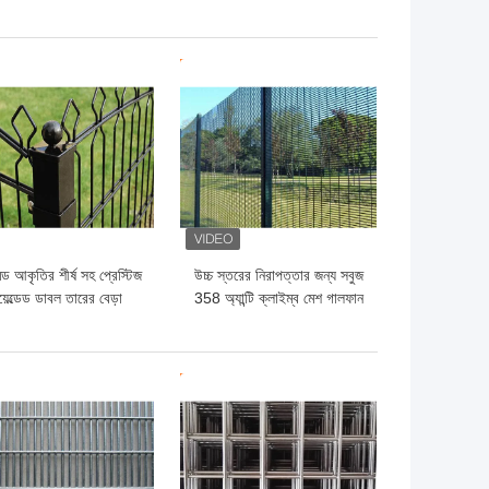
মাণের জন্য রিং মেটাল কার্টেন
জন্য আদর্শ অন্দর সজ্জাসংক্রান্ত
জাল
ো দাম
ভালো দাম
িড আকৃতির শীর্ষ সহ প্রেস্টিজ
উচ্চ স্তরের নিরাপত্তার জন্য সবুজ
়েল্ডেড ডাবল তারের বেড়া
358 অ্যান্টি ক্লাইম্ব মেশ গালফান
65×200mm
358 মেশ ফেন্সিং
ো দাম
ভালো দাম