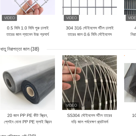
0.5 মিমি 1.0 মিমি পুরু ঢালাই
304 316 স্টেইনলেস স্টীল ঢালাই
তারের জাল প্যানেল উচ্চ প্রসার্য
তারের জাল 0.6 মিমি স্টেইনলেস
নিরা
শক্তি ভাল অ্যান্টি জারা
ঢালাই পর্দা
ধাতু নিরাপত্তা জাল
(38)
ভালো দাম
ভালো দাম
ভাল
20 জাল PP PE কীট স্ক্রিন,
SS304 স্টেইনলেস স্টীল তারের
10
প্লেইন বোনা PP PE ফ্লাই স্ক্রিন
দড়ি জাল পর্যবেক্ষণ প্ল্যাটফর্ম
জাল মশা প্রমাণ
নিরাপত্তা বেড়া জন্য