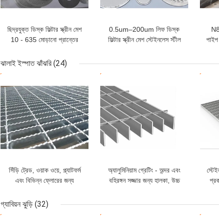
ছিদ্রযুক্ত ডিস্ক ফিল্টার স্ক্রীন মেশ
0.5um–200um লিফ ডিস্ক
N8
10 - 635 মোড়ানো প্রান্তের
ফিল্টার স্ক্রীন মেশ স্টেইনলেস স্টীল
পাইপ
সাথে জাল
304
ঝালাই ইস্পাত ঝাঁঝরি
(24)
ভালো দাম
ভালো দাম
ভাল
সিঁড়ি ট্রেড, ওয়াক ওয়ে, প্ল্যাটফর্ম
অ্যালুমিনিয়াম গ্রেটিং - অন্দর এবং
স্টেই
এবং বিভিন্ন ফ্লোরের জন্য
বহিরঙ্গন সজ্জার জন্য হালকা, উচ্চ
প্র
ওয়েল্ডেড স্টিল গ্রেটিং
লোড ক্ষমতা এবং শক্তি
গ্যাবিয়ন ঝুড়ি
(32)