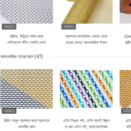
ফিল্টার, উইন্ডো পর্দার জন্য
স্থাপত্য রাসায়নিক এলাকা বোনা
10m-
স্টেইনলেস স্টীল প্লেইন বোনা
তারের কাপড় আলংকারিক পিতল
স্ক্
তারের কাপড়
তারের জাল
আলংকারিক তারের জাল
(47)
ভালো দাম
ভালো দাম
ভাল
বিল্ডিং সম্মুখ প্রসাধন জন্য স্থাপত্য
চেইন লিঙ্ক পর্দা, চেইন ফ্লাই স্ক্রিন
চেইন
অনমনীয় জাল
বা হুক চেইন পর্দা, অ্যানোডাইজড
বাহ