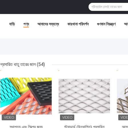
বাড়ি
পণ্য
আমাদের সম্বন্ধে
কারখানা পরিদর্শন
গুণমান নিয়ন্ত্রণ
আম
প্রসারিত ধাতু তারের জাল
(54)
ভালো দাম
ভালো দাম
ভাল
স্থাপত্য এবং শিল্পের জন্য
স্ট্যান্ডার্ড (উত্থাপিত) প্রসারিত
আসবা