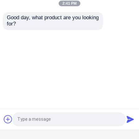
2:41 PM
ঝালাই ইস্পাত ঝাঁঝরি
Good day, what product are you looking 
for?
গ্যাবিয়ন ঝুড়ি
ছিদ্রযুক্ত ধাতু উত্পাদন মেশিন
চেন লিংক বেড়া
হেলিডেক সেফটি নেট
রেজার কাঁটাতার
খনির স্ক্রিন জাল
পাউডার লেপ মেশিন
খাদ তার