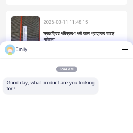
বোনা তারের কাপড়
2026-03-11 11:48:15
স্বয়ংক্রিয় পরিষ্করণ পর্দা জাল গ্রাহকের কাছে
আলংকারিক তারের জাল
পাঠানো
Emily
ধাতব তারের বেড়া
6:44 AM
2026-03-11 11:48:14
ঝালাই তারের জাল
ধাতব রিং জাল শিপমেন্ট
Good day, what product are you looking 
for?
ধাতু নিরাপত্তা জাল
ধাতু পরিবাহক বেল্ট
2026-03-11 11:48:13
আমার গ্রাহকের কাছে পাঠানো দ্বিতীয় ২০ জিপি
ফিল্টার স্ক্রিন মেশ
স্টিল রিব ল্যাথ জাল