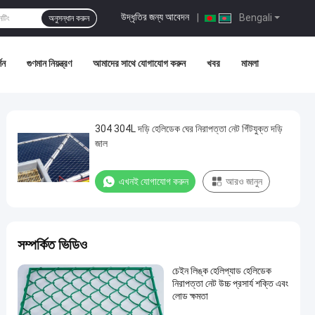
উদ্ধৃতির জন্য আবেদন
|
Bengali
অনুসন্ধান করুন
শন
গুণমান নিয়ন্ত্রণ
আমাদের সাথে যোগাযোগ করুন
খবর
মামলা
304 304L দড়ি হেলিডেক ঘের নিরাপত্তা নেট গিঁটযুক্ত দড়ি
জাল
এখনই যোগাযোগ করুন
আরও জানুন
সম্পর্কিত ভিডিও
চেইন লিঙ্ক হেলিপ্যাড হেলিডেক
নিরাপত্তা নেট উচ্চ প্রসার্য শক্তি এবং
লোড ক্ষমতা