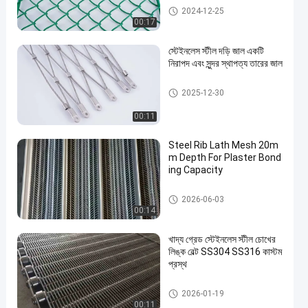
হেলিডেক সেফটি নেট
2024-12-25
00:17
স্টেইনলেস স্টীল দড়ি জাল একটি
নিরাপদ এবং সুন্দর স্থাপত্য তারের জাল
আলংকারিক তারের জাল
2025-12-30
00:11
Steel Rib Lath Mesh 20m
m Depth For Plaster Bond
ing Capacity
প্রসারিত ধাতু তারের জাল
2026-06-03
00:14
খাদ্য গ্রেড স্টেইনলেস স্টীল চোখের
লিঙ্ক বেল্ট SS304 SS316 কাস্টম
প্রস্থ
ধাতু পরিবাহক বেল্ট
2026-01-19
00:11