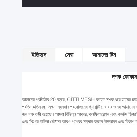
ইতিহাস
সেবা
আমাদের টিম
দশক ফোকাস
আমাদের প্রতিষ্ঠার 20 বছরে, CITTI MESH কয়েক দশক ধরে তারের জাল প
প্রতিশ্রুতিবদ্ধ।এখন, ব্যবসার প্রয়োজনের গ্যারান্টি দেওয়ার জন্য আমাদে
জন দক্ষ কর্মী রয়েছে।আমরা বিভিন্ন আকার, কনফিগারেশন এবং কাস্টম ডিজ
এবং শিল্পের চাহিদা মেটাতে আরও পণ্যের সন্ধান করতে উদ্ভাবন এবং বিকাশ