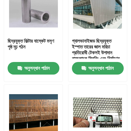
ছিদ্রযুক্ত ফিল্টার বাস্কেট মসৃণ
গ্যালভানাইজড ছিদ্রযুক্ত
পৃষ্ঠ দৃঢ় গঠন
ইস্পাত তারের জাল মরিচা
প্রতিরোধী টেকসই উপাদান
বায়ুচলাচল স্ক্রিনিং এবং নির্মাণের
জন্য উপযুক্ত
অনুসন্ধান পাঠান
অনুসন্ধান পাঠান
বাড়ি
পণ্য
আমাদের সম্বন্ধে