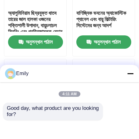
অ্যালুমিনিয়াম ছিদ্রযুক্ত ধাতব
বাণিজ্যিক ভবনের অ্যাকোস্টিক
কারখানা পরিদর্শন
তারের জাল হালকা ওজনের
প্যানেল এবং বায়ু ফিল্টারিং
শক্তিশালী উপাদান, বায়ুচলাচল
সিস্টেমের জন্য আদর্শ
স্ক্রিনিং এবং প্রতিরক্ষামূলক বেড়ার
গুণমান নিয়ন্ত্রণ
জন্য আদর্শ
অনুসন্ধান পাঠান
অনুসন্ধান পাঠান
আমাদের সাথে যোগাযোগ করুন
Emily
খবর
4:11 AM
মামলা
Good day, what product are you looking 
for?
প্রসারিত ধাতু তারের জাল
প্রসারিত ছিদ্রযুক্ত ধাতব তারের
স্থায়ী ছিদ্রযুক্ত ধাতব তারের
জাল উচ্চ শক্তি নমনীয় নকশা
জাল অ্যালুমিনিয়াম উপাদান হালকা
নিরাপত্তা বেড়া এবং বায়ুচলাচল
ওজনের ক্ষয় প্রতিরোধী স্থাপত্য
ছিদ্রযুক্ত ধাতু তারের জাল