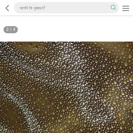
2
/
4