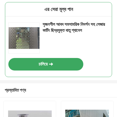
এর সেরা মূল্য পান
সৃজনশীল আবদ সমসাময়িক নিদর্শন সহ লেজার
কাটিং ছিদ্রযুক্ত ধাতু প্যানেল
চালিয়ে
প্রস্তাবিত পণ্য