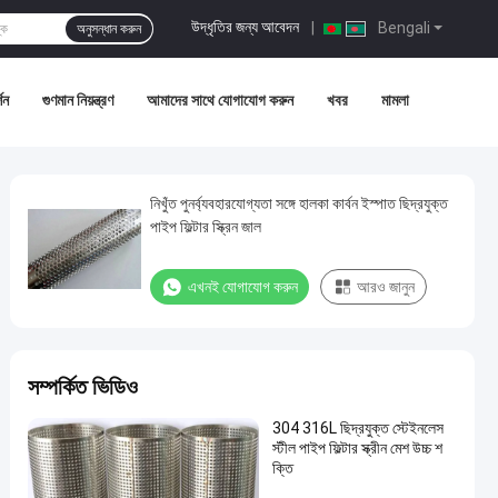
উদ্ধৃতির জন্য আবেদন
|
Bengali
অনুসন্ধান করুন
শন
গুণমান নিয়ন্ত্রণ
আমাদের সাথে যোগাযোগ করুন
খবর
মামলা
নিখুঁত পুনর্ব্যবহারযোগ্যতা সঙ্গে হালকা কার্বন ইস্পাত ছিদ্রযুক্ত
পাইপ ফিল্টার স্ক্রিন জাল
এখনই যোগাযোগ করুন
আরও জানুন
সম্পর্কিত ভিডিও
304 316L ছিদ্রযুক্ত স্টেইনলেস
স্টীল পাইপ ফিল্টার স্ক্রীন মেশ উচ্চ শ
ক্তি