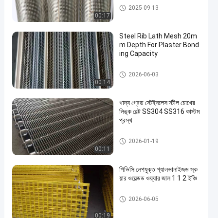
ফিল্টার স্ক্রিন মেশ
2025-09-13
00:17
Steel Rib Lath Mesh 20m
m Depth For Plaster Bond
ing Capacity
প্রসারিত ধাতু তারের জাল
2026-06-03
00:14
খাদ্য গ্রেড স্টেইনলেস স্টীল চোখের
লিঙ্ক বেল্ট SS304 SS316 কাস্টম
প্রস্থ
ধাতু পরিবাহক বেল্ট
2026-01-19
00:11
পিভিসি লেপযুক্ত গ্যালভানাইজড স্ক
য়ার ওয়েল্ডড ওয়্যার জাল 1 1 2 ইঞ্চি
ঝালাই তারের জাল
2026-06-05
00:19