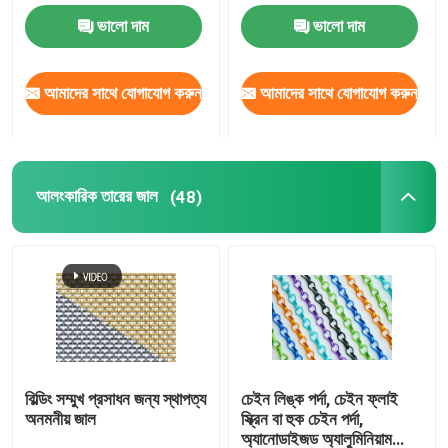
ভালো দাম
ভালো দাম
ঝালাই ইস্পাত ঝাঁঝরি
আমাদের সাথে যোগাযোগ করুন
আমাদের সাথে যোগাযোগ করুন
গ্যাবিয়ন ঝুড়ি
চেন লিংক বেড়া
আলংকারিক তারের জাল
(48)
হেলিডেক সেফটি নেট
রেজার কাঁটাতার
খনির স্ক্রিন জাল
বিল্ডিং সম্মুখ প্রসাধন জন্য স্থাপত্য
চেইন লিঙ্ক পর্দা, চেইন ফ্লাই
অনমনীয় জাল
স্ক্রিন বা হুক চেইন পর্দা,
খাদ তার
অ্যানোডাইজড অ্যালুমিনিয়াম