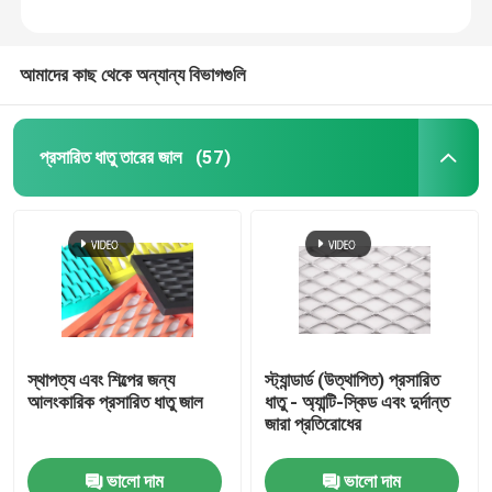
আমাদের কাছ থেকে অন্যান্য বিভাগগুলি
প্রসারিত ধাতু তারের জাল
(57)
বাড়ি
স্থাপত্য এবং শিল্পের জন্য
স্ট্যান্ডার্ড (উত্থাপিত) প্রসারিত
আলংকারিক প্রসারিত ধাতু জাল
ধাতু - অ্যান্টি-স্কিড এবং দুর্দান্ত
পণ্য
জারা প্রতিরোধের
ভালো দাম
ভালো দাম
আমাদের সম্বন্ধে