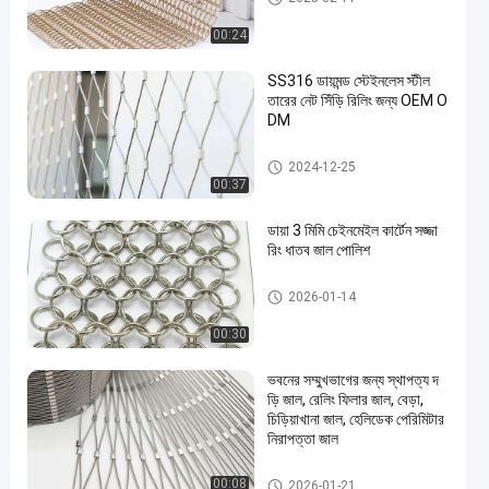
00:24
SS316 ডায়মন্ড স্টেইনলেস স্টীল
তারের নেট সিঁড়ি রিলিং জন্য OEM O
DM
ধাতু নিরাপত্তা জাল
2024-12-25
00:37
ডায়া 3 মিমি চেইনমেইল কার্টেন সজ্জা
রিং ধাতব জাল পোলিশ
আলংকারিক তারের জাল
2026-01-14
00:30
ভবনের সম্মুখভাগের জন্য স্থাপত্য দ
ড়ি জাল, রেলিং ফিলার জাল, বেড়া,
চিড়িয়াখানা জাল, হেলিডেক পেরিমিটার
নিরাপত্তা জাল
আলংকারিক তারের জাল
00:08
2026-01-21