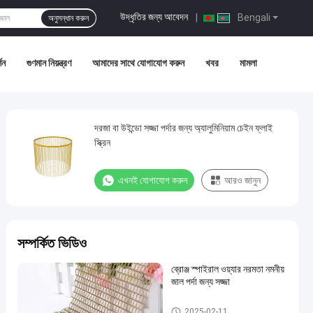
উদ্ধৃতির জন্য আবেদন
|
Bengali
অনুসন্ধান করুন
শন
গুণমান নিয়ন্ত্রণ
আমাদের সাথে যোগাযোগ করুন
খবর
মামলা
দরজা বা উইন্ডো সজ্জা পর্দার জন্য অ্যালুমিনিয়াম চেইন ফ্লাই
স্ক্রিন
এখনই যোগাযোগ করুন
আরও জানুন
সম্পর্কিত ভিডিও
ব্রোঞ্জ স্পাইরাল ওয়্যার নরমতা নমনীয়
জাল পর্দা জন্য সজ্জা
আলংকারিক তারের জাল
2025-02-11