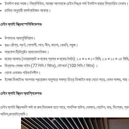
ইনস্টল করা সহজ। নিম্নলিখিত, আমরা আপনাকে চেইন লিঙ্ক পর্দা ইনস্টল করার বিস্তারিত দেখাব।
চাহিদা অনুযায়ী কাস্টমাইজড আকার।
চেইন ফ্লাই স্ক্রিন
স্পেসিফিকেশনঃ
উপাদানঃ অ্যালুমিনিয়াম।
রঙঃ রৌপ্য, স্বর্ণ, গোলাপী, লাল, নীল, কালো, বেগুনি, সবুজ।
সারফেস ট্রিটমেন্টঃ অ্যানোডাইজড।
হুকের আকার (ডায়রাম্যাট × হুকের প্রস্থ × হুকের দৈর্ঘ্য): ১.৫ × ৯ × ১৭ মিমি, ১.৬ × ১২ × ২৪ মি
বিন্যাসঃ সোজা লাইন (77 পিসি / মিটার), স্টেগার্ড (100 পিসি / মিটার) ।
খোলা এলাকাঃ পরিবর্তনশীল।
ইমেজ ডিজাইনঃ আপনার প্রয়োজন অনুসারে সমস্ত চিত্র ডিজাইন করা যেতে পারে, যেমন অক্ষর, গাছ
চেইন ফ্লাই স্ক্রিন
অ্যাপ্লিকেশনঃ
চেইন ফ্লাই স্ক্রিনগুলি পর্দা বা রুম বিভাজক হতে পারে, পাবলিক হাউস, দোকান, হোটেল, বার, ডিস্কো, প্রদর্শন
অফিস,রান্নাইত্যাদি।