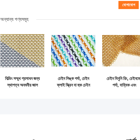
অন্যান্য পণ্যসমূহ
বিল্ডিং সম্মুখ প্রসাধন জন্য
চেইন লিঙ্ক পর্দা, চেইন
চেইন বিনুনি রিং, চেইনম
স্থাপত্য অনমনীয় জাল
ফ্লাই স্ক্রিন বা হুক চেইন
পর্দা, বাহ্যিক এবং
পর্দা, অ্যানোডাইজড
অভ্যন্তরীণ সজ্জা নির্মাণ
অ্যালুমিনিয়াম উপাদান
জন্য রিং মেটাল কার্টেন
নামেও পরিচিত