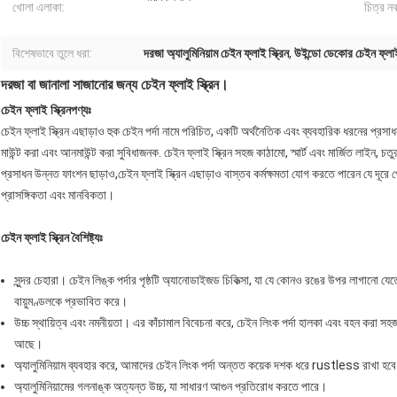
খোলা এলাকা:
চিত্র ন
বিশেষভাবে তুলে ধরা:
দরজা অ্যালুমিনিয়াম চেইন ফ্লাই স্ক্রিন
,
উইন্ডো ডেকোর চেইন ফ্লাই 
দরজা বা জানালা সাজানোর জন্য চেইন ফ্লাই স্ক্রিন।
চেইন ফ্লাই স্ক্রিন
পণ্যঃ
চেইন ফ্লাই স্ক্রিন এছাড়াও হুক চেইন পর্দা নামে পরিচিত, একটি অর্থনৈতিক এবং ব্যবহারিক ধরনের প্রসাধন
মাউন্ট করা এবং আনমাউন্ট করা সুবিধাজনক. চেইন ফ্লাই স্ক্রিন সহজ কাঠামো, স্মার্ট এবং মার্জিত লাইন, 
প্রসাধন উন্নত ফাংশন ছাড়াও,চেইন ফ্লাই স্ক্রিন এছাড়াও বাস্তব কর্মক্ষমতা যোগ করতে পারেন যে দূরে 
প্রাসঙ্গিকতা এবং মানবিকতা।
চেইন ফ্লাই স্ক্রিন বৈশিষ্ট্যঃ
সুন্দর চেহারা। চেইন লিঙ্ক পর্দার পৃষ্ঠটি অ্যানোডাইজড চিকিত্সা, যা যে কোনও রঙের উপর লাগানো 
বায়ুমণ্ডলকে প্রভাবিত করে।
উচ্চ স্থায়িত্ব এবং নমনীয়তা। এর কাঁচামাল বিবেচনা করে, চেইন লিংক পর্দা হালকা এবং বহন করা সহজ। 
আছে।
অ্যালুমিনিয়াম ব্যবহার করে, আমাদের চেইন লিংক পর্দা অন্তত কয়েক দশক ধরে rustless রাখা হব
অ্যালুমিনিয়ামের গলনাঙ্ক অত্যন্ত উচ্চ, যা সাধারণ আগুন প্রতিরোধ করতে পারে।