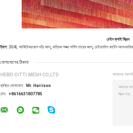
চেইন ফ্লাই স্ক্রিন
,
,
ট্যাগ:
304L আর্কিটেকচারাল দড়ি জাল
বাহ্যিক সজ্জা সর্পিল তারের জাল
চেইনমেইল কার্টেন আলংকারিক
যোগাযোগের ঠিকানা
HEBEI CITTI MESH CO.,LTD
আমাদের সরাসর
ব্যক্তি যোগাযোগ:
Mr. Harrison
টেল:
+8616631807785