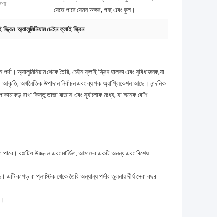
কশা:
যেতে পারে যেমন অক্ষর, গাছ এবং ফুল।
স্ক্রিন
,
অ্যালুমিনিয়াম চেইন ফ্লাই স্ক্রিন
 পর্দা। অ্যালুমিনিয়াম থেকে তৈরি, চেইন ফ্লাই স্ক্রিন হালকা এবং সুবিধাজনক,যা
চতুর আকৃতি, অর্থনৈতিক উপাদান নির্বাচন এবং ব্যাপক অ্যাপ্লিকেশন আছে। নান্দনিক
পোকামাকড় রাখা কিন্তু তাজা বাতাস এবং সূর্যালোক মধ্যে, যা অনেক বেশি
যেতে পারে। রঙটিও উজ্জ্বল এবং মার্জিত, আমাদের একটি অনন্য এবং বিশেষ
এটি কাপড় বা প্লাস্টিক থেকে তৈরি অন্যান্য পর্দার তুলনায় দীর্ঘ সেবা বছর
ে।