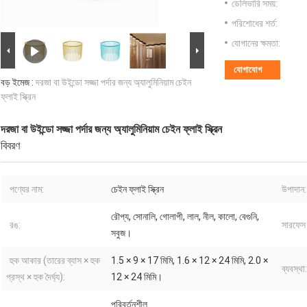
ডেলিভারি সময়:
পরিশোধের শর্ত:
যোগানের ক্ষমতা:
যোগাযোগ
বড় ইমেজ :
দরজা বা উইন্ডো সজ্জা পর্দার জন্য অ্যালুমিনিয়াম চেইন
ফ্লাই স্ক্রিন
দরজা বা উইন্ডো সজ্জা পর্দার জন্য অ্যালুমিনিয়াম চেইন ফ্লাই স্ক্রিন
বিবরণ
পণ্যের নাম:
চেইন ফ্লাই স্ক্রিন
উপাদান:
রৌপ্য, সোনালি, গোলাপী, লাল, নীল, কালো, বেগুনি,
রঙ:
সারফেস ট
সবুজ।
হুক আকার (তারের ব্যাস × হুক
1.5 × 9 × 17 মিমি, 1.6 × 12 × 24 মিমি, 2.0 ×
ব্যবস্থা:
প্রস্থ × হুক দৈর্ঘ্য):
12 × 24 মিমি।
পরিবর্তনশীল