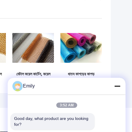
েল
মেটাল কয়েল কার্টেন, কয়েল
ধাতব কাপড়ের কাপড়
ড্রাপারি কার্টেন আপনার
(ধাতব সিকুইন কাপড়ের
Emily
ের
বাড়ি এবং হোটেলের জন্য
পর্দা) - গোলাকার এবং
আদর্শ অন্দর সজ্জাসংক্রান্ত
অষ্টভুজ সিকুইন
জাল
3:52 AM
Good day, what product are you looking 
for?