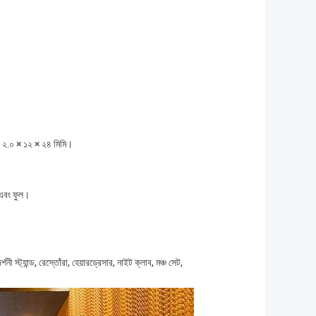
মি, ২.০ × ১২ × ২৪ মিমি।
 এবং ফুল।
ী স্ট্যান্ড, রেস্তোঁরা, হেয়ারড্রেসার, নাইট ক্লাব, মঞ্চ সেট,