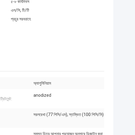
৫-৮ কার্যদিবস
এল/সি, টি/টি
প্রচুর সরবরাহে
অ্যালুমিনিয়াম
anodized
্রিটমেন্ট:
সরলরেখা (77 পিসি/এম), স্তম্ভিত (100 পিসি/মি)
সমস্ত চিত্র আপনার প্রয়োজন অনুসারে ডিজাইন করা