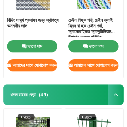
বিল্ডিং সম্মুখ প্রসাধন জন্য স্থাপত্য
চেইন লিঙ্ক পর্দা, চেইন ফ্লাই
অনমনীয় জাল
স্ক্রিন বা হুক চেইন পর্দা,
অ্যানোডাইজড অ্যালুমিনিয়াম
উপাদান নামেও পরিচিত
ভালো দাম
ভালো দাম
আমাদের সাথে যোগাযোগ করুন
আমাদের সাথে যোগাযোগ করুন
ধাতব তারের বেড়া
(49)