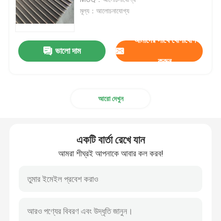
মূল্য：আলোচনাযোগ্য
ঝালাই ইস্পাত ঝাঁঝরি
আমাদের সাথে যোগাযোগ
ভালো দাম
গ্যাবিয়ন ঝুড়ি
করুন
চেন লিংক বেড়া
আরো দেখুন
হেলিডেক সেফটি নেট
একটি বার্তা রেখে যান
রেজার কাঁটাতার
আমরা শীঘ্রই আপনাকে আবার কল করব!
খনির স্ক্রিন জাল
খাদ তার