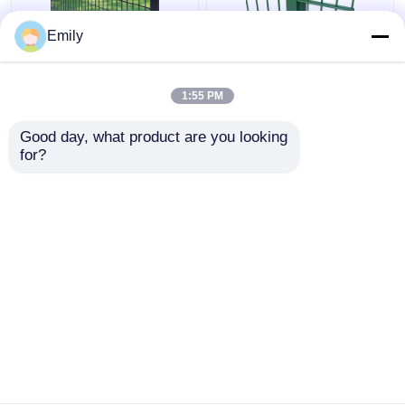
Emily
বর্গাকার পোস্ট সহ
ডাবল তারের বেড়া ৩০০০মিমি
50×100mm 3D নিরাপত্তা
প্রস্থ পিভিসি প্রলিপ্ত
বেড়া মেটাল তারের বেড়া
৬/৫/৬মিমি তার
1:55 PM
ভালো দাম
ভালো দাম
Good day, what product are you looking 
for?
আমাদের সাথে যোগাযোগ করুন
আমাদের সাথে যোগাযোগ করুন
আরো দেখুন
বাড়ি
আমাদের সম্পর্কে
আমাদের সাথে যোগাযোগ করুন
Desktop Site
সাইট ম্যাপ
Privacy Policy