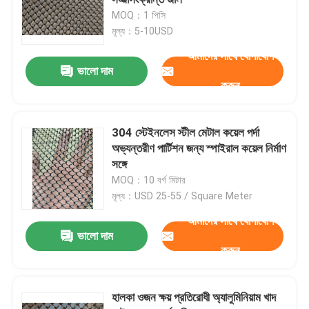
MOQ：1 পিসি
মূল্য：5-10USD
ঝালাই ইস্পাত ঝাঁঝরি
আমাদের সাথে যোগাযোগ
ভালো দাম
গ্যাবিয়ন ঝুড়ি
করুন
চেন লিংক বেড়া
304 স্টেইনলেস স্টীল মেটাল কয়েল পর্দা
অভ্যন্তরীণ পার্টিশন জন্য স্পাইরাল কয়েল নির্মাণ
হেলিডেক সেফটি নেট
সঙ্গে
MOQ：10 বর্গ মিটার
মূল্য：USD 25-55 / Square Meter
রেজার কাঁটাতার
আমাদের সাথে যোগাযোগ
একটি বার্তা রেখে যান
ভালো দাম
করুন
খনির স্ক্রিন জাল
আমরা শীঘ্রই আপনাকে আবার কল করব!
খাদ তার
হালকা ওজন ক্ষয় প্রতিরোধী অ্যালুমিনিয়াম খাদ