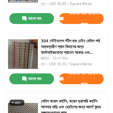
মূল্য：USD 45-85 / Square Meter
আমাদের সাথে যোগাযোগ
বোনা তারের কাপড়
ভালো দাম
করুন
আলংকারিক তারের জাল
304 স্টেইনলেস স্টীল হুক চেইন মেটাল পর্দা
ধাতব তারের বেড়া
অভ্যন্তরীণ স্থান বিভাগের জন্য
কাস্টমাইজযোগ্য প্যানেল আকার এবং
interlocking নকশা সঙ্গে
MOQ：10 বর্গ মিটার
ঝালাই তারের জাল
মূল্য：USD 25-55 / Square Meter
আমাদের সাথে যোগাযোগ
ধাতু নিরাপত্তা জাল
ভালো দাম
করুন
ধাতু পরিবাহক বেল্ট
মেটাল কয়েল কার্টেন, কয়েল ড্রাপারি কার্টেন
আপনার বাড়ি এবং হোটেলের জন্য আদর্শ অন্দর
ফিল্টার স্ক্রিন মেশ
সজ্জাসংক্রান্ত জাল