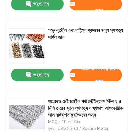
ভালো দাম
করুন
অভ্যন্তরীণ এবং বাহ্যিক প্রসাধন জন্য স্থাপত্য
সর্পিল জাল
আমাদের সাথে যোগাযোগ
ভালো দাম
করুন
বাড়ি
ওয়েল্ডেড চেইনমেইল পর্দা স্টেইনলেস স্টিল ২.৫
মিমি তারের ব্যাস স্থাপত্য সম্মুখভাগ আলংকারিক
পণ্য
জাল বহিরাগত ক্ল্যাডিংয়ের জন্য
MOQ：10 বর্গ মিটার
মূল্য：USD 25-80 / Square Meter
আমাদের সম্বন্ধে