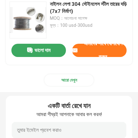
নাইলন লেপা 304 স্টেইনলেস স্টীল তারের দড়ি
(7x7 নির্মাণ)
MOQ：আলোচনা সাপেক্ষ
মূল্য：100 usd-300usd
আমাদের সাথে যোগাযোগ
ভালো দাম
করুন
আরো দেখুন
একটি বার্তা রেখে যান
আমরা শীঘ্রই আপনাকে আবার কল করব!