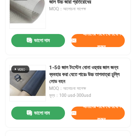
জাল উচ্চ জারা প্রতিরোধের
MOQ：আলোচনা সাপেক্ষ
ম্যাট টেনে আনুন
পাইপলাইন মজবুত জাল
আমাদের সাথে যোগাযোগ
ভালো দাম
করুন
1-50 জাল টংস্টেন বোনা ওয়্যার জাল জন্য
ব্যবহার করা যেতে পারেঃ উচ্চ তাপমাত্রা চুল্লি
লোড বহন
MOQ：আলোচনা সাপেক্ষ
মূল্য：100 usd-300usd
আমাদের সাথে যোগাযোগ
ভালো দাম
করুন