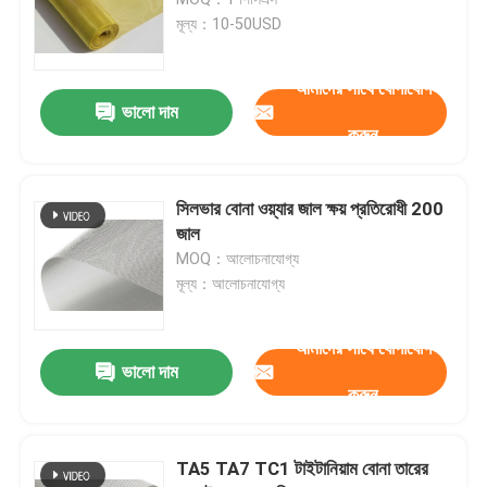
মূল্য：10-50USD
ঝালাই ইস্পাত ঝাঁঝরি
আমাদের সাথে যোগাযোগ
ভালো দাম
গ্যাবিয়ন ঝুড়ি
করুন
চেন লিংক বেড়া
সিলভার বোনা ওয়্যার জাল ক্ষয় প্রতিরোধী 200
জাল
হেলিডেক সেফটি নেট
MOQ：আলোচনাযোগ্য
মূল্য：আলোচনাযোগ্য
রেজার কাঁটাতার
আমাদের সাথে যোগাযোগ
ভালো দাম
করুন
খনির স্ক্রিন জাল
খাদ তার
TA5 TA7 TC1 টাইটানিয়াম বোনা তারের