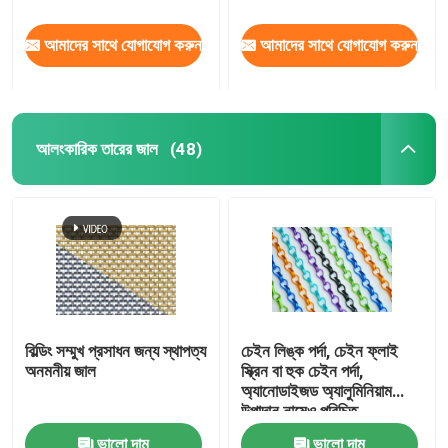
আমাদের সাথে যোগাযোগ করুন
আমাদের সাথে যোগাযোগ করুন
আলংকারিক তারের জাল
(48)
বিল্ডিং সম্মুখ প্রসাধন জন্য স্থাপত্য
চেইন লিঙ্ক পর্দা, চেইন ফ্লাই
অনমনীয় জাল
স্ক্রিন বা হুক চেইন পর্দা,
অ্যানোডাইজড অ্যালুমিনিয়াম
উপাদান নামেও পরিচিত
ভালো দাম
ভালো দাম