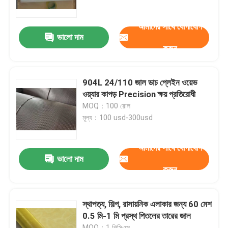
আমাদের সাথে যোগাযোগ
বোনা তারের কাপড়
ভালো দাম
করুন
আলংকারিক তারের জাল
904L 24/110 জাল ডাচ প্লেইন ওয়েভ
ধাতব তারের বেড়া
ওয়্যার কাপড় Precision ক্ষয় প্রতিরোধী
MOQ：100 রোল
মূল্য：100 usd-300usd
ঝালাই তারের জাল
আমাদের সাথে যোগাযোগ
ধাতু নিরাপত্তা জাল
ভালো দাম
করুন
ধাতু পরিবাহক বেল্ট
স্থাপত্য, শিল্প, রাসায়নিক এলাকার জন্য 60 মেশ
0.5 মি-1 মি প্রস্থ পিতলের তারের জাল
ফিল্টার স্ক্রিন মেশ
MOQ：1 পিসিএস