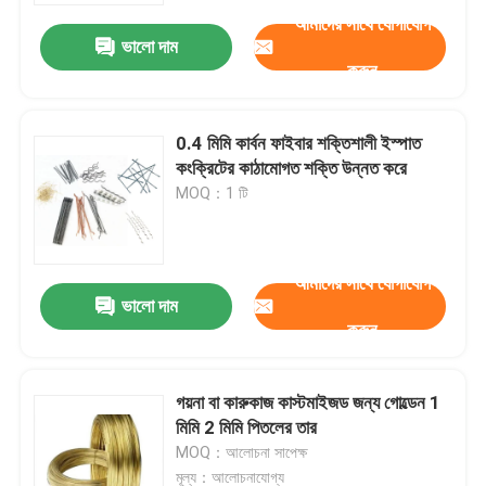
আমাদের সাথে যোগাযোগ
ভালো দাম
কারখানা পরিদর্শন
করুন
গুণমান নিয়ন্ত্রণ
0.4 মিমি কার্বন ফাইবার শক্তিশালী ইস্পাত
কংক্রিটের কাঠামোগত শক্তি উন্নত করে
MOQ：1 টি
আমাদের সাথে যোগাযোগ করুন
খবর
আমাদের সাথে যোগাযোগ
ভালো দাম
করুন
মামলা
গয়না বা কারুকাজ কাস্টমাইজড জন্য গোল্ডেন 1
প্রসারিত ধাতু তারের জাল
মিমি 2 মিমি পিতলের তার
MOQ：আলোচনা সাপেক্ষ
ছিদ্রযুক্ত ধাতু তারের জাল
মূল্য：আলোচনাযোগ্য