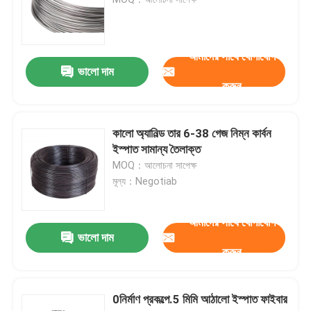
ঝালাই ইস্পাত ঝাঁঝরি
আমাদের সাথে যোগাযোগ
ভালো দাম
গ্যাবিয়ন ঝুড়ি
করুন
চেন লিংক বেড়া
কালো অ্যানিল্ড তার 6-38 গেজ নিম্ন কার্বন
ইস্পাত সামান্য তৈলাক্ত
হেলিডেক সেফটি নেট
MOQ：আলোচনা সাপেক্ষ
মূল্য：Negotiab
রেজার কাঁটাতার
আমাদের সাথে যোগাযোগ
ভালো দাম
করুন
খনির স্ক্রিন জাল
খাদ তার
0নির্মাণ প্রকল্পে.5 মিমি আঠালো ইস্পাত ফাইবার