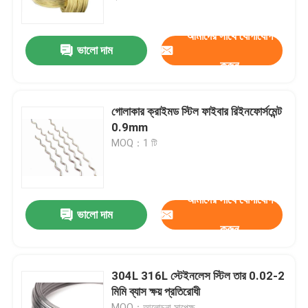
আমাদের সাথে যোগাযোগ
বোনা তারের কাপড়
ভালো দাম
করুন
আলংকারিক তারের জাল
গোলাকার ক্রাইমড স্টিল ফাইবার রিইনফোর্সমেন্ট
ধাতব তারের বেড়া
0.9mm
MOQ：1 টি
ঝালাই তারের জাল
আমাদের সাথে যোগাযোগ
ধাতু নিরাপত্তা জাল
ভালো দাম
করুন
ধাতু পরিবাহক বেল্ট
304L 316L স্টেইনলেস স্টিল তার 0.02-2
মিমি ব্যাস ক্ষয় প্রতিরোধী
ফিল্টার স্ক্রিন মেশ
MOQ：আলোচনা সাপেক্ষ