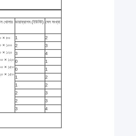
াল খোলার
ডায়াফ্রাগম (ইউনিট)
সেল সংখ্যা
০ × ৮০
1
2
০ × ১০০
2
3
০ × ১২০
3
4
০০ × ১২০
0
1
০০ × ১৫০
0
1
২০ × ১৫০
1
2
1
2
2
3
2
3
3
4