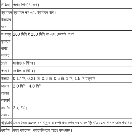
চিকিত্সা
প্লাস পিভিসি লেপ।
গ্যাবিয়ন
গ্যাবিয়ন বক্স এবং গ্যাবিয়ন গদি।
উচ্চতার
ধরন
উপলব্ধ
100 মিমি ₹ 250 মিমি ঘন এবং টেকসই পাথর।
ন্যূনতম
পাথর
আকার
দৈর্ঘ্য
সর্বোচ্চ ৬ মিটার।
প্রস্থ
সর্বোচ্চ ৩ মিটার।
উচ্চতা
0.17 মি, 0.21 মি, 0.3 মি, 0.5 মি, 1 মি, 1.5 মি ইত্যাদি
জালের
2.0 মিমি ∙ 4.0 মিমি
তারের
ব্যাসার্ধ
ল্যাসিং
2.২ মিমি।
ওয়্যার
স্ট্যান্ডার্ড
এএসটিএম এ৯৭৫-১১ স্ট্যান্ডার্ড স্পেসিফিকেশন ফর ডাবল ট্রিস্টড হেক্সাগোনাল জাল গ্যাবিয
প্যাকিং
নগ্ন প্যাকেজ, প্যাকেজিংয়ের আগে কম্প্যাক্ট।