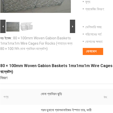
মূল্য:
প্যাকেজিং বিবরণ:
ডেলিভারি সময়:
পরিশোধের শর্ত:
বড় ইমেজ :
80 × 100mm Woven Gabion Baskets
যোগানের ক্ষমতা:
1mx1mx1m Wire Cages For Rocks (পাহাড়ের জন্য
80 × 100 মিমি বোনা গ্যাবিয়ন বাস্কেটস)
যোগাযোগ
80 × 100mm Woven Gabion Baskets 1mx1mx1m Wire Cages For Rocks
বাস্কেটস)
বিবরণ
বোনা গ্যাবিয়ন ঝুড়ি
পণ্য:
রঙ:
গরম ডুবানো গ্যালভানাইজড ইস্পাত তার, ভারী