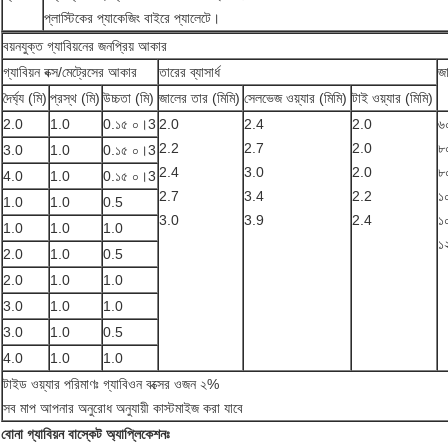
প্লাস্টিকের প্যাকেজিং বাইরে প্যালেটে।
বয়নযুক্ত গ্যাবিয়নের জনপ্রিয় আকার
গ্যাবিয়ন বক্স/মেট্রেসের আকার
তারের ব্যাসার্ধ
জ
দৈর্ঘ্য (মি)
প্রস্থ (মি)
উচ্চতা (মি)
জালের তার (মিমি)
সেলভেজ ওয়্যার (মিমি)
টাই ওয়্যার (মিমি)
2.0
1.0
0.১৫ ০।3
2.0
2.4
2.0
৬
2.2
2.7
2.0
৮
3.0
1.0
0.১৫ ০।3
2.4
3.0
2.0
৮
4.0
1.0
0.১৫ ০।3
2.7
3.4
2.2
১
1.0
1.0
0.5
3.0
3.9
2.4
১
1.0
1.0
1.0
১
2.0
1.0
0.5
2.0
1.0
1.0
3.0
1.0
1.0
3.0
1.0
0.5
4.0
1.0
1.0
টাইড ওয়্যার পরিমাণঃ গ্যাবিওন বক্সের ওজন ২%
সব মাপ আপনার অনুরোধ অনুযায়ী কাস্টমাইজ করা যাবে
বোনা গ্যাবিয়ন বাস্কেট অ্যাপ্লিকেশনঃ