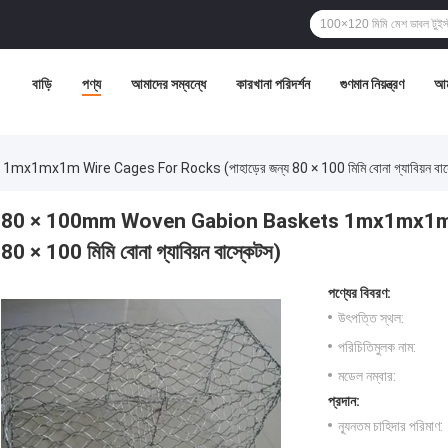
বাড়ি
পণ্য
আমাদের সম্বন্ধে
কারখানা পরিদর্শন
গুণমান নিয়ন্ত্রণ
আম
x1m Wire Cages For Rocks (পাহাড়ের জন্য 80 × 100 মিমি বোনা গ্যাবিয়ন বাস
80 × 100mm Woven Gabion Baskets 1mx1mx1m Wir
80 × 100 মিমি বোনা গ্যাবিয়ন বাস্কেটস)
পণ্যের বিবরণ:
উৎপত্তি স্থল:
পরিচিতিমুলক নাম:
মডেল নম্বার:
প্রদান:
ন্যূনতম চাহিদার পরিমাণ: