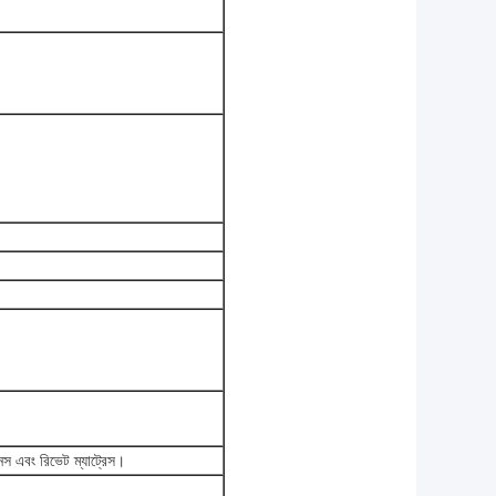
়নস এবং রিভেট ম্যাট্রেস।