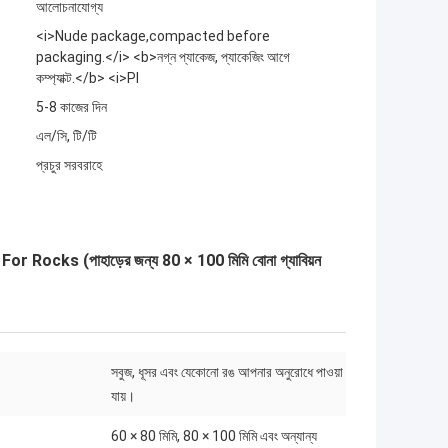
আলোচনাযোগ্য
<i>Nude package,compacted before
packaging.</i> <b>নগ্ন প্যাকেজ, প্যাকেজিং আগে
কম্প্যাক্ট.</b> <i>Pl
5-8 কাজের দিন
এল/সি, টি/টি
প্রচুর সরবরাহে
 (পাহাড়ের জন্য 80 × 100 মিমি বোনা গ্যাবিয়ন
সবুজ, ধূসর এবং যেকোনো রঙ আপনার অনুরোধে পাওয়া
যায়।
60 × 80 মিমি, 80 × 100 মিমি এবং অন্যান্য