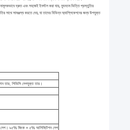
ুলনামূলকভাবে দ্রুত এবং সহজেই ইনস্টল করা যায়, ন্যূনতম ভিত্তি প্রস্তুতির
ির সাথে সামঞ্জস্য করতে দেয়, যা তাদের বিভিন্ন অ্যাপ্লিকেশনের জন্য উপযুক্ত
লফান তার, পিভিসি লেপযুক্ত তার।
শন লেপ। ৯৫% জিংক + ৫% আলিমিটেশন লেপ