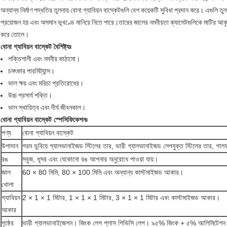
অন্যান্য নির্মাণ পদ্ধতির তুলনায় বোনা গ্যাবিয়ন বাস্কেটগুলি বেশ কয়েকটি সুবিধা প্রদান করে। এগুলি ত
প্রয়োজন হয় এবং অসমান ভূখণ্ডে মানিয়ে নিতে পারে।তারের জালের নমনীয়তা ক্যাসেটগুলিকে মাটির আকৃত
করে তোলে।
বোনা গ্যাবিয়ন বাস্কেট বৈশিষ্ট্যঃ
শক্তিশালী এবং নমনীয় কাঠামো।
চমৎকার পারমিট্যান্স।
ভাল ক্ষয় এবং মরিচা প্রতিরোধের।
উচ্চ প্রসার্য শক্তি।
ভাল স্থায়িত্ব এবং দীর্ঘ জীবনকাল।
বোনা গ্যাবিয়ন বাস্কেট স্পেসিফিকেশনঃ
পণ্য
বোনা গ্যাবিয়ন বাস্কেট
উপাদান
গরম ডুবিয়ে গ্যালভানাইজড স্টিলের তার, ভারী গ্যালভানাইজড লেপযুক্ত স্টিলের তার, গা
রঙ
সবুজ, ধূসর এবং যেকোনো রঙ আপনার অনুরোধে পাওয়া যায়।
জাল
60 × 80 মিমি, 80 × 100 মিমি এবং অন্যান্য কাস্টমাইজড আকার।
খোলা
গ্যাবিয়ন
2 × 1 × 1 মিটার, 1 × 1 × 1 মিটার, 3 × 1 × 1 মিটার এবং কাস্টমাইজড আকার।
আকার
পৃষ্ঠের
ভারী গ্যালভানাইজেশন। জিংক লেপ প্লাস পিভিসি লেপ। ৯৫% জিংক + ৫% আলিমিটে