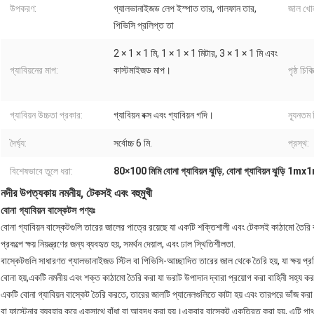
উপকরণ:
গ্যালভানাইজড লেপ ইস্পাত তার, গালফান তার,
জাল খো
পিভিসি প্রলিপ্ত তা
2 × 1 × 1 মি, 1 × 1 × 1 মিটার, 3 × 1 × 1 মি এবং
গ্যাবিয়নের মাপ:
কাস্টমাইজড মাপ।
পৃষ্ঠ চিকিত
গ্যাবিয়ন উচ্চতা প্রকার:
গ্যাবিয়ন বক্স এবং গ্যাবিয়ন গদি।
ন্যূনতম
দৈর্ঘ্য:
সর্বোচ্চ 6 মি.
প্রস্থ:
বিশেষভাবে তুলে ধরা:
80×100 মিমি বোনা গ্যাবিয়ন ঝুড়ি
,
বোনা গ্যাবিয়ন ঝুড়ি 1
নদীর উপত্যকায় নমনীয়, টেকসই এবং বহুমুখী
বোনা গ্যাবিয়ন বাস্কেটস পণ্যঃ
বোনা গ্যাবিয়ন বাস্কেটগুলি তারের জালের পাত্রে রয়েছে যা একটি শক্তিশালী এবং টেকসই কাঠামো তৈরি 
প্রকল্পে ক্ষয় নিয়ন্ত্রণের জন্য ব্যবহৃত হয়, সমর্থন দেয়াল, এবং ঢাল স্থিতিশীলতা.
বাস্কেটগুলি সাধারণত গ্যালভানাইজড স্টিল বা পিভিসি-আচ্ছাদিত তারের জাল থেকে তৈরি হয়, যা ক্ষয় প্রতি
বোনা হয়,একটি নমনীয় এবং শক্ত কাঠামো তৈরি করা যা ভরাট উপাদান দ্বারা প্রয়োগ করা বাহিনী সহ্য কর
একটি বোনা গ্যাবিয়ন বাস্কেট তৈরি করতে, তারের জালটি প্যানেলগুলিতে কাটা হয় এবং তারপরে ভাঁজ করা
বা ফাস্টেনার ব্যবহার করে একসাথে বাঁধা বা আবদ্ধ করা হয়।একবার বাস্কেট একত্রিত করা হয়, এটি পা