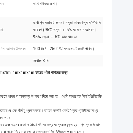
লার:
কাস্টমাইজড মাপ।
ভারী গ্যালভানাইজেশন। দস্তা আবরণ প্লাস পিভিসি
্সা:
আবরণ।95% দস্তা ＋ 5% আল খাদ আবরণ।
95% দস্তা ＋ 5% আল খাদ আ
 শিলা আকার উপলব্ধ:
100 মিমি - 250 মিমি ঘন এবং টেকসই পাথর।
সর্বোচ্চ 3 মি.
mx1mx1m
,
1mx1mx1m তারের খাঁচা পাথরের জন্য
করতে পাথর বা অন্যান্য উপকরণ দিয়ে ভরা হয়।এগুলি সাধারণত সিল ইঞ্জিনিয়ারিং
রোধের এবং দীর্ঘায়ু প্রদান করে। তারের জালটি একটি গ্রিড প্যাটার্নের মধ্যে
তে পারে.
 হয় এবং বাক্সের মতো কাঠামো গঠনের জন্য আন্তঃসংযুক্ত হয়। প্রান্তগুলি তার
থর বা পাথর দিয়ে ভরা হয়, যা ওজন এবং স্থিতিশীলতা প্রদান করে।