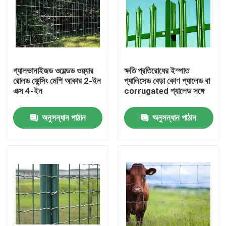
গ্যালভানাইজড ওয়েল্ডড ওয়্যার
ক্ষতি প্রতিরোধের ইস্পাত
রোলড ফেন্সিং মেশি আকার 2-ইন
প্যালিসেড বেড়া কোণ প্যালেড বা
এক্স 4-ইন
corrugated প্যালেড সঙ্গে
অনুসন্ধান পাঠান
অনুসন্ধান পাঠান
বাড়ি
পণ্য
আমাদের সম্বন্ধে