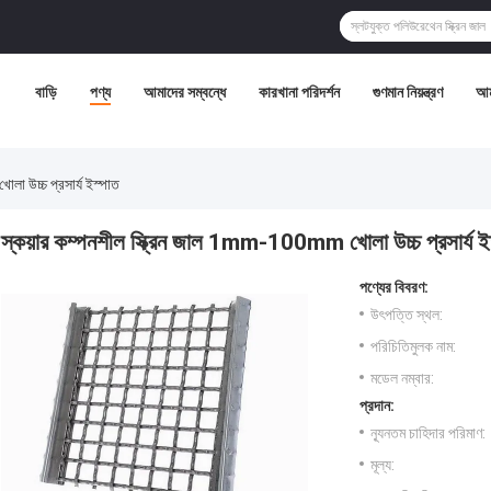
বাড়ি
পণ্য
আমাদের সম্বন্ধে
কারখানা পরিদর্শন
গুণমান নিয়ন্ত্রণ
আম
া উচ্চ প্রসার্য ইস্পাত
স্কয়ার কম্পনশীল স্ক্রিন জাল 1mm-100mm খোলা উচ্চ প্রসার্য ই
পণ্যের বিবরণ:
উৎপত্তি স্থল:
পরিচিতিমুলক নাম:
মডেল নম্বার:
প্রদান:
ন্যূনতম চাহিদার পরিমাণ:
মূল্য: