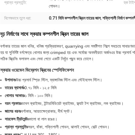
প্রান্ত প্রস্তুতি:
হুক টাই
শোভন।
বিশেষভাবে তুলে ধরা:
0.71 মিমি কম্পনশীল স্ক্রিন তারের জাল
,
শক্তিশালী নির্মাণ কম্পনশ
দৃঢ় নির্মাণের সাথে স্কয়ার কম্পনশীল স্ক্রিন তারের জাল
বর্গাকার তারের জাল খনির, খনিজ প্রক্রিয়াকরণ, quarrying এবং সমষ্টিগত শিল্পে সবচেয়ে সাধারণভা
হয় যা সুনির্দিষ্ট বর্গক্ষেত্র খোলার জন্য crimped হয় এবং সর্বোচ্চ অনমনীয়তা অর্জনএর উচ্চ প্রসার্
সঠিক স্ক্রিনিং ফলাফল এবং সেবা পেতে একটি নিখুঁত পছন্দ করে তোলে।
স্কয়ার ওয়েভেন ভিব্রেশন স্ক্রিনের স্পেসিফিকেশন
উপাদানঃ
উচ্চ প্রসার্য স্প্রিং স্টিল, ম্যাঙ্গানিজ স্টিল এবং স্টেইনলেস স্টিল।
তারের ব্যাসার্ধঃ
0.৭১ মিমি - ১২.৫ মিমি
খোলার আকারঃ
১ মিমি - ১০০ মিমি।
বয়ন প্রকারঃ
ডাবল ক্রাইমড, ইন্টারমিডিয়েট ক্রাইমড, ফ্ল্যাট টপ ক্রাইমড, লক ক্রাইমড।
জালের ধরনঃ
বর্গাকার, আয়তক্ষেত্রাকার, দীর্ঘ স্লট।
সারফেস ট্রিটমেন্টঃ
কালো বা লাল রঙের।
প্রান্ত প্রস্তুতিঃ
সরল, বাঁকা, শক্তিশালী শোভন, ঝালাই শোভন, বোল্ট শোভন।
হুকের ধরনঃ
C বা U হুক 30° - 180°।