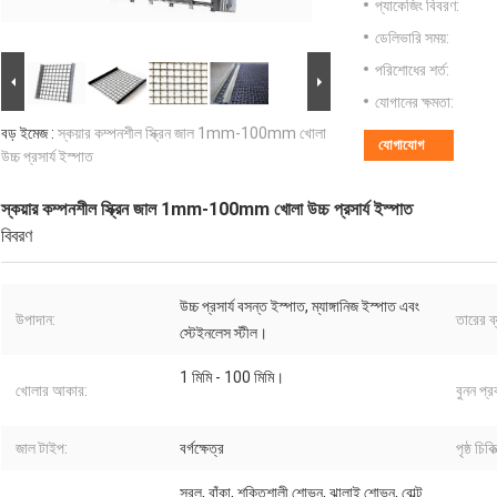
প্যাকেজিং বিবরণ:
ডেলিভারি সময়:
পরিশোধের শর্ত:
যোগানের ক্ষমতা:
বড় ইমেজ :
স্কয়ার কম্পনশীল স্ক্রিন জাল 1mm-100mm খোলা
যোগাযোগ
উচ্চ প্রসার্য ইস্পাত
স্কয়ার কম্পনশীল স্ক্রিন জাল 1mm-100mm খোলা উচ্চ প্রসার্য ইস্পাত
বিবরণ
উচ্চ প্রসার্য বসন্ত ইস্পাত, ম্যাঙ্গানিজ ইস্পাত এবং
উপাদান:
তারের ব্
স্টেইনলেস স্টীল।
1 মিমি - 100 মিমি।
খোলার আকার:
বুনন প্র
জাল টাইপ:
বর্গক্ষেত্র
পৃষ্ঠ চিকিত
সরল, বাঁকা, শক্তিশালী শোভন, ঝালাই শোভন, বোল্ট