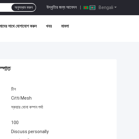
উদ্ধৃতির জন্য আবেদন
|
Bengali
অনুসন্ধান করুন
াদের সাথে যোগাযোগ করুন
খবর
মামলা
স্পাত
চীন
Citti Mesh
স্কয়ার বোনা কম্পন পর্দা
100
Discuss personally