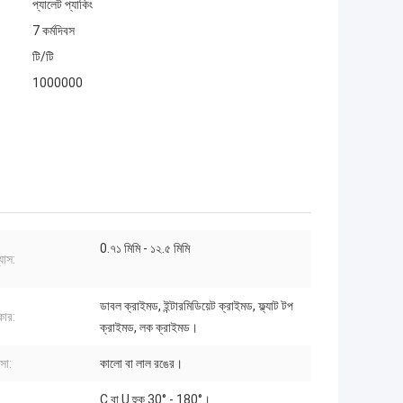
প্যালেট প্যাকিং
7 কর্মদিবস
টি/টি
1000000
0.৭১ মিমি - ১২.৫ মিমি
যাস:
ডাবল ক্রাইমড, ইন্টারমিডিয়েট ক্রাইমড, ফ্ল্যাট টপ
কার:
ক্রাইমড, লক ক্রাইমড।
্সা:
কালো বা লাল রঙের।
C বা U হুক 30° - 180°।