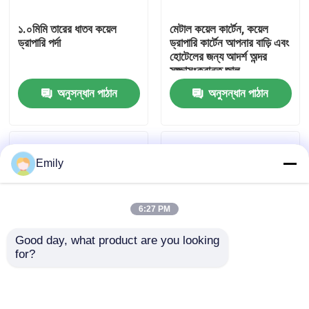
১.০মিমি তারের ধাতব কয়েল
মেটাল কয়েল কার্টেন, কয়েল
কারখানা পরিদর্শন
ড্রাপারি পর্দা
ড্রাপারি কার্টেন আপনার বাড়ি এবং
হোটেলের জন্য আদর্শ অন্দর
সজ্জাসংক্রান্ত জাল
গুণমান নিয়ন্ত্রণ
অনুসন্ধান পাঠান
অনুসন্ধান পাঠান
আমাদের সাথে যোগাযোগ করুন
Emily
খবর
6:27 PM
মামলা
Good day, what product are you looking 
for?
প্রসারিত ধাতু তারের জাল
বিল্ডিং সম্মুখ প্রসাধন জন্য
জাদুঘর এবং শপিং মলের
স্থাপত্য অনমনীয় জাল
সাজসজ্জার জন্য বাতাসের দিনে
ঢেউয়ের মতো কাইনেটিক
ছিদ্রযুক্ত ধাতু তারের জাল