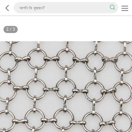
2
/
3