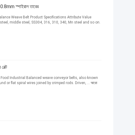
ট 0.8mm স্পাইরাল তারের
alance Weave Belt Product Specifications Attribute Value
teel, middle steel, SS304, 316, 310, 340, Mn steel and so on.
 বেল্ট
 Food Industrial Balanced weave conveyor belts, also known
und or flat spiral wires joined by crimped rods. Driven, ...
আরো