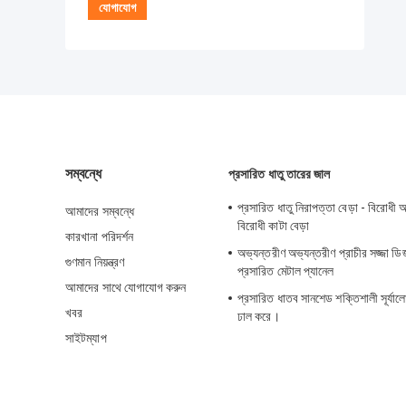
সম্বন্ধে
প্রসারিত ধাতু তারের জাল
প্রসারিত ধাতু নিরাপত্তা বেড়া - বিরোধ
আমাদের সম্বন্ধে
বিরোধী কাটা বেড়া
কারখানা পরিদর্শন
অভ্যন্তরীণ অভ্যন্তরীণ প্রাচীর সজ্জা ডি
গুণমান নিয়ন্ত্রণ
প্রসারিত মেটাল প্যানেল
আমাদের সাথে যোগাযোগ করুন
প্রসারিত ধাতব সানশেড শক্তিশালী সূর্যালো
খবর
ঢাল করে।
সাইটম্যাপ