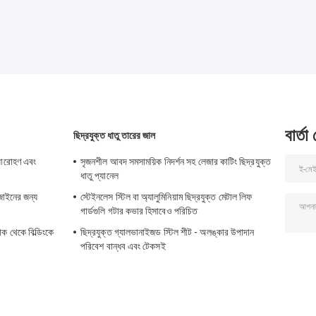
বার্তা
ছিদ্রযুক্ত ধাতু তারের জাল
ী আরোহণ এবং
সৃজনশীল আবদ সমসাময়িক নিদর্শন সহ লেজার কাটিং ছিদ্রযুক্ত
ধাতু প্যানেল
জাইনের জন্য
স্টেইনলেস স্টিল বা অ্যালুমিনিয়াম ছিদ্রযুক্ত মেটাল লিফ
গার্ডগুলি গটার কভার হিসাবেও পরিচিত
ক থেকে বিল্ডিংকে
ছিদ্রযুক্ত গ্যালভানাইজড স্টিল শীট - অলঙ্কার উপাদান
পরিবেশ বান্ধব এবং টেকসই