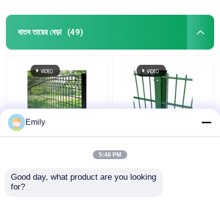
ধাতব তারের বেড়া
(49)
Emily
বর্গাকার পোস্ট সহ
ডাবল তারের বেড়া ৩০০০মিমি
50×100mm 3D নিরাপত্তা
প্রস্থ পিভিসি প্রলিপ্ত
বেড়া মেটাল তারের বেড়া
৬/৫/৬মিমি তার
5:46 PM
ভালো দাম
ভালো দাম
Good day, what product are you looking 
for?
আমাদের সাথে যোগাযোগ করুন
আমাদের সাথে যোগাযোগ করুন