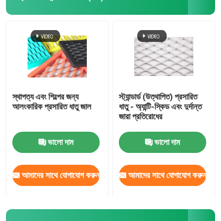
ঝালাই ইস্পাত ঝাঁঝরি
গ্যাবিয়ন ঝুড়ি
চেন লিংক বেড়া
স্থাপত্য এবং শিল্পের জন্য
স্ট্যান্ডার্ড (উত্থাপিত) প্রসারিত
আলংকারিক প্রসারিত ধাতু জাল
ধাতু - অ্যান্টি-স্কিড এবং দুর্দান্ত
জারা প্রতিরোধের
হেলিডেক সেফটি নেট
ভালো দাম
ভালো দাম
রেজার কাঁটাতার
আমাদের সাথে যোগাযোগ করুন
আমাদের সাথে যোগাযোগ করুন
খনির স্ক্রিন জাল
খাদ তার