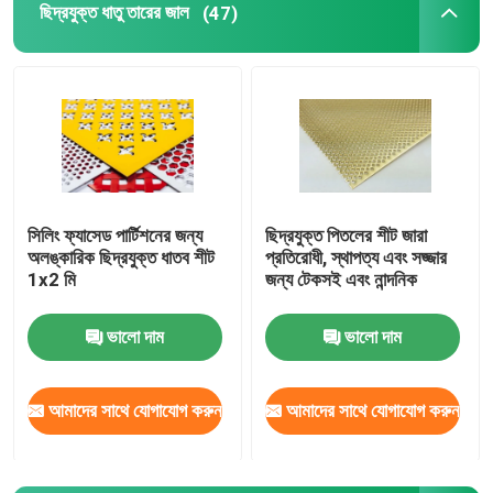
ছিদ্রযুক্ত ধাতু তারের জাল
(47)
ম্যাট টেনে আনুন
পাইপলাইন মজবুত জাল
সিলিং ফ্যাসেড পার্টিশনের জন্য
ছিদ্রযুক্ত পিতলের শীট জারা
অলঙ্কারিক ছিদ্রযুক্ত ধাতব শীট
প্রতিরোধী, স্থাপত্য এবং সজ্জার
1x2 মি
জন্য টেকসই এবং নান্দনিক
ভালো দাম
ভালো দাম
আমাদের সাথে যোগাযোগ করুন
আমাদের সাথে যোগাযোগ করুন