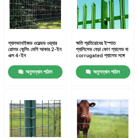
গ্যালভানাইজড ওয়েল্ডড ওয়্যার
ক্ষতি প্রতিরোধের ইস্পাত
রোলড ফেন্সিং মেশি আকার 2-ইন
প্যালিসেড বেড়া কোণ প্যালেড বা
এক্স 4-ইন
corrugated প্যালেড সঙ্গে
অনুসন্ধান পাঠান
অনুসন্ধান পাঠান
বাড়ি
পণ্য
আমাদের সম্বন্ধে