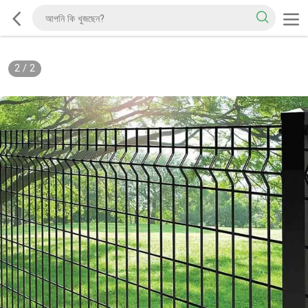
2
/
2