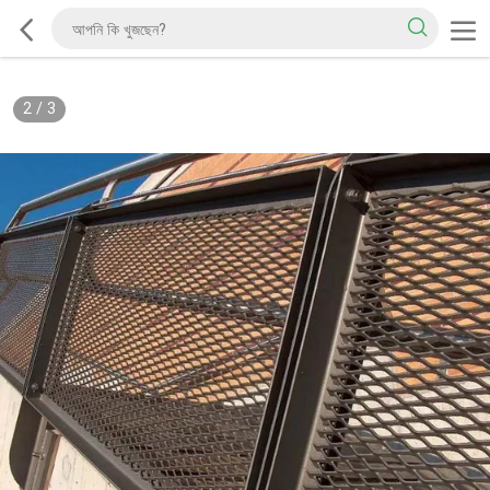
2
/
3