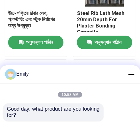
উচ্চ-শক্তির রিবার লেথ,
Steel Rib Lath Mesh
কারখানা পরিদর্শন
প্লাস্টারিং এবং স্টুক নির্মাণের
20mm Depth For
জন্য উপযুক্ত
Plaster Bonding
Capacity
গুণমান নিয়ন্ত্রণ
অনুসন্ধান পাঠান
অনুসন্ধান পাঠান
আমাদের সাথে যোগাযোগ করুন
Emily
খবর
10:58 AM
মামলা
Good day, what product are you looking 
for?
প্রসারিত ধাতু তারের জাল
অ্যান্টি-স্লিপ বৈশিষ্ট্য সহ
বেডরুম, রান্নাঘর, ইভ এবং
উত্থাপিত প্রসারিত ধাতব শীট
সিলিংয়ের কোণার সুরক্ষার জন্য
কোণার মণিকা
ছিদ্রযুক্ত ধাতু তারের জাল