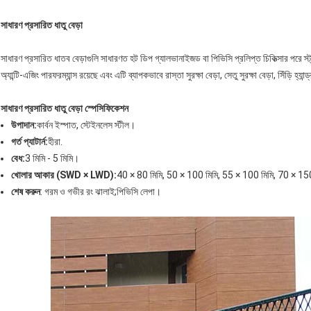
সাধারণ প্রসারিত ধাতু বেড়া
সাধারণ প্রসারিত ধাতব বেড়াগুলি সাধারণত হট ডিপ গ্যালভানাইজড বা পিভিসি প্রলিপ্ত চিকিত্সার পরে স্ট্
অ্যান্টি-এজিং পারফরম্যান্স রয়েছে এবং এটি ব্যাপকভাবে রাস্তা সুরক্ষা বেড়া, সেতু সুরক্ষা বেড়া, সিঁড়ি হ্যান
সাধারণ প্রসারিত ধাতু বেড়া স্পেসিফিকেশন
উপাদান:
কার্বন ইস্পাত, স্টেইনলেস স্টীল।
গর্ত প্যাটার্ন:
হীরা.
বেধ:
3 মিমি - 5 মিমি।
খোলার আকার (
SWD
×
LWD
):
40 × 80 মিমি, 50 × 100 মিমি, 55 × 100 মিমি, 70 × 15
শেষ করুন
: গরম ও গভীর রং ঝালাই;পিভিসি লেপা।