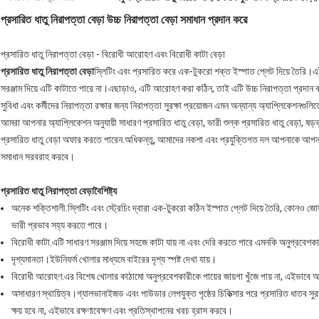
প্রসারিত ধাতু নিরাপত্তা বেড়া উচ্চ নিরাপত্তা বেড়া সমাধান প্রদান করে
প্রসারিত ধাতু নিরাপত্তা বেড়া - বিরোধী আরোহণ এবং বিরোধী কাটা বেড়া
প্রসারিত ধাতু নিরাপত্তা বেড়া
স্লিটিং এবং প্রসারিত করে এক-টুকরো শক্ত ইস্পাত প্লেট দিয়ে তৈরি।এ
সরঞ্জাম দিয়ে এটি কাটাতে পারে না।এছাড়াও, এটি আরোহণ করা কঠিন, তাই এটি উচ্চ নিরাপত্তা প্রদান করে
সুবিধা এবং কর্মীদের নিরাপত্তা রক্ষার জন্য নিরাপত্তা সুরক্ষা প্রয়োজন এমন অন্যান্য অ্যাপ্লিকেশনগুলি
আমরা আপনার অ্যাপ্লিকেশন অনুযায়ী সাধারণ প্রসারিত ধাতু বেড়া, ভারী শুল্ক প্রসারিত ধাতু বেড়া, ষড়ভু
প্রসারিত ধাতু বেড়া অফার করতে পারেন.অধিকন্তু, আমাদের নকশা এবং প্রযুক্তিগত দল আপনাকে আপনার বি
সমাধান সরবরাহ করবে।
প্রসারিত ধাতু নিরাপত্তা বেড়া
বৈশিষ্ট্য
অনেক শক্তিশালী.স্লিটিং এবং স্ট্রেচিং দ্বারা এক-টুকরো কঠিন ইস্পাত প্লেট দিয়ে তৈরি, কোনও
ভারী প্রভাব সহ্য করতে পারে।
বিরোধী কাটা.এটি সাধারণ সরঞ্জাম দিয়ে সহজে কাটা যায় না এবং দেরি করতে পারে এমনকি অনুপ্রবেশক
দৃশ্যমানতা।ইউনিফর্ম খোলার মাধ্যমে বাইরের দৃশ্য স্পষ্ট দেখা যায়।
বিরোধী আরোহণ.এর বিশেষ খোলার কাঠামো অনুপ্রবেশকারীকে পায়ের জায়গা খুঁজে পায় না, এইভাবে 
অসাধারণ স্থায়িত্ব।গ্যালভানাইজড এবং পাউডার লেপযুক্ত পৃষ্ঠের চিকিত্সার পরে প্রসারিত ধাতব সুরক্
ক্ষয় হবে না, এইভাবে রক্ষণাবেক্ষণ এবং প্রতিস্থাপনের খরচ হ্রাস করবে।