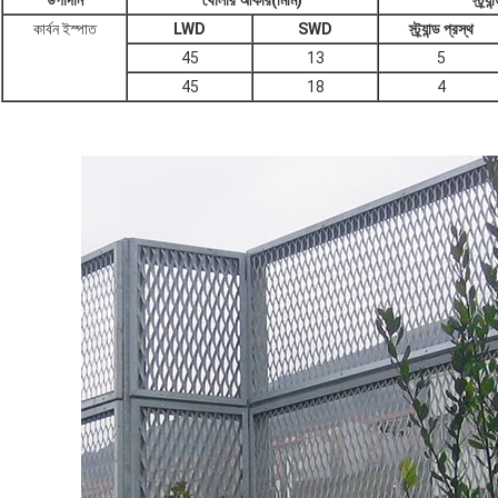
উপাদান
খোলার আকার
(মিমি)
স্ট্র্যান
কার্বন ইস্পাত
LWD
SWD
স্ট্র্যান্ড প্রস্থ
45
13
5
45
18
4