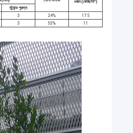
্ড
(মিমি)
খোলা এলাকা
2
ওজন (
কেজি/
মি
)
স্ট্র্যান্ড পুরুত্ব
3
24%
17.5
3
55%
11