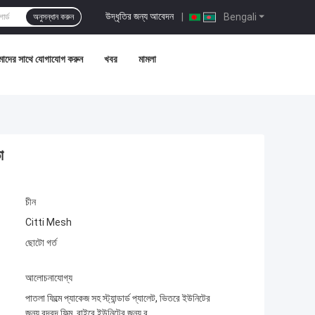
উদ্ধৃতির জন্য আবেদন
|
Bengali
অনুসন্ধান করুন
াদের সাথে যোগাযোগ করুন
খবর
মামলা
া
চীন
Citti Mesh
ছোটো গর্ত
আলোচনাযোগ্য
পাতলা ফিল্মে প্যাকেজ সহ স্ট্যান্ডার্ড প্যালেট, ভিতরে ইউনিটের
জন্য বুদবুদ ফিল্ম, বাইরে ইউনিটের জন্য ব