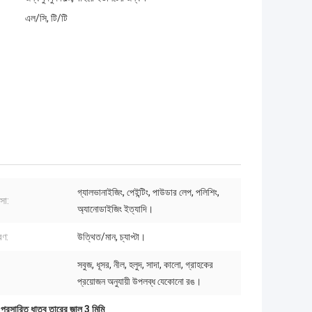
এল/সি, টি/টি
গ্যালভানাইজিং, পেইন্টিং, পাউডার লেপ, পলিশিং,
্সা:
অ্যানোডাইজিং ইত্যাদি।
রণ:
উত্থিত/মান, চ্যাপ্টা।
সবুজ, ধূসর, নীল, হলুদ, সাদা, কালো, গ্রাহকের
প্রয়োজন অনুযায়ী উপলব্ধ যেকোনো রঙ।
,
প্রসারিত ধাতব তারের জাল 3 মিমি