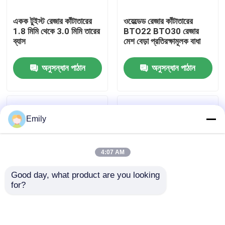
একক টুইস্ট রেজার কাঁটাতারের
ওয়েল্ডেড রেজার কাঁটাতারের
কারখানা পরিদর্শন
1.8 মিমি থেকে 3.0 মিমি তারের
BTO22 BTO30 রেজার
ব্যাস
মেশ বেড়া প্রতিরক্ষামূলক বাধা
গুণমান নিয়ন্ত্রণ
অনুসন্ধান পাঠান
অনুসন্ধান পাঠান
আমাদের সাথে যোগাযোগ করুন
Emily
খবর
4:07 AM
মামলা
Good day, what product are you looking 
for?
প্রসারিত ধাতু তারের জাল
লাইন গঠিত রেজার কাঁটাতারের
এন্টি ক্লাইম্ব পিভিসি লেপিত
সহজ কিন্তু কার্যকর ঘের বাধা
দেয়াল এবং বেড়া Spikes
পাবলিক আবাসিক সামরিক
ছিদ্রযুক্ত ধাতু তারের জাল