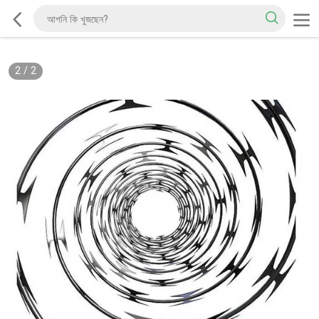
2
/
2