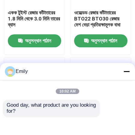
একক টুইস্ট রেজার কাঁটাতারের
ওয়েল্ডেড রেজার কাঁটাতারের
কারখানা পরিদর্শন
1.8 মিমি থেকে 3.0 মিমি তারের
BTO22 BTO30 রেজার
ব্যাস
মেশ বেড়া প্রতিরক্ষামূলক বাধা
গুণমান নিয়ন্ত্রণ
অনুসন্ধান পাঠান
অনুসন্ধান পাঠান
আমাদের সাথে যোগাযোগ করুন
Emily
খবর
10:02 AM
মামলা
Good day, what product are you looking 
for?
প্রসারিত ধাতু তারের জাল
লাইন গঠিত রেজার কাঁটাতারের
এন্টি ক্লাইম্ব পিভিসি লেপিত
সহজ কিন্তু কার্যকর ঘের বাধা
দেয়াল এবং বেড়া Spikes
পাবলিক আবাসিক সামরিক
ছিদ্রযুক্ত ধাতু তারের জাল