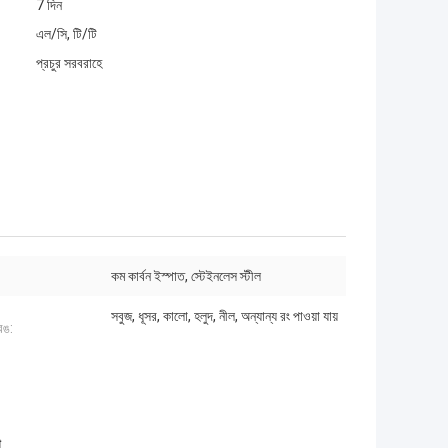
7 দিন
এল/সি, টি/টি
প্রচুর সরবরাহে
কম কার্বন ইস্পাত, স্টেইনলেস স্টীল
সবুজ, ধূসর, কালো, হলুদ, নীল, অন্যান্য রং পাওয়া যায়
রঙ:
া