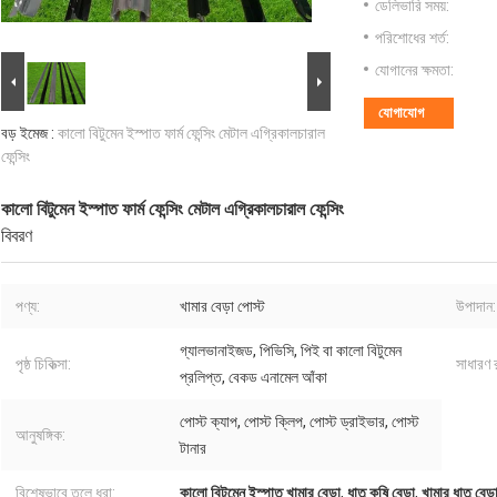
ডেলিভারি সময়:
পরিশোধের শর্ত:
যোগানের ক্ষমতা:
যোগাযোগ
বড় ইমেজ :
কালো বিটুমেন ইস্পাত ফার্ম ফেন্সিং মেটাল এগ্রিকালচারাল
ফেন্সিং
কালো বিটুমেন ইস্পাত ফার্ম ফেন্সিং মেটাল এগ্রিকালচারাল ফেন্সিং
বিবরণ
পণ্য:
খামার বেড়া পোস্ট
উপাদান:
গ্যালভানাইজড, পিভিসি, পিই বা কালো বিটুমেন
পৃষ্ঠ চিকিত্সা:
সাধারণ 
প্রলিপ্ত, বেকড এনামেল আঁকা
পোস্ট ক্যাপ, পোস্ট ক্লিপ, পোস্ট ড্রাইভার, পোস্ট
আনুষঙ্গিক:
টানার
বিশেষভাবে তুলে ধরা:
কালো বিটুমেন ইস্পাত খামার বেড়া
,
ধাতু কৃষি বেড়া
,
খামার ধাতু বেড়