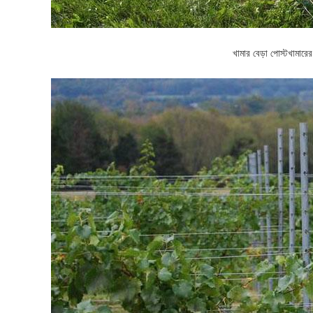
খামার বেড়া পোস্ট
খামারের