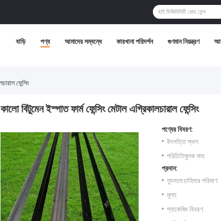
বাড়ি
পণ্য
আমাদের সম্বন্ধে
কারখানা পরিদর্শন
গুণমান নিয়ন্ত্রণ
আম
লচারাল ফেন্সিং
কালো বিটুমেন ইস্পাত ফার্ম ফেন্সিং মেটাল এগ্রিকালচারাল ফেন্সিং
পণ্যের বিবরণ:
উৎপত্তি স্থল:
পরিচিতিমুলক নাম:
প্রদান:
ন্যূনতম চাহিদার পরিমাণ:
মূল্য:
প্যাকেজিং বিবরণ: