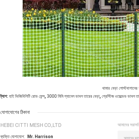
খামার বেড়া পোস্ট
বাগানের 
,
,
ট্যাগ:
হাই ভিজিবিলিটি রোড ফেন্স
3000 মিমি প্যানেল ডাবল তারের বেড়া
প্রেস্টিজ ওয়েল্ডেড ডাবল ত
যোগাযোগের ঠিকানা
HEBEI CITTI MESH CO.,LTD
আমাদের সরাসর
ব্যক্তি যোগাযোগ:
Mr. Harrison