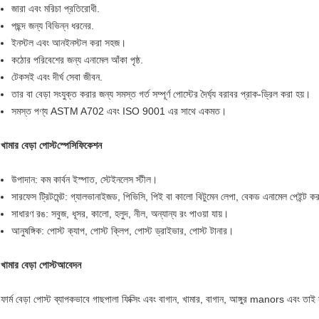
জারা এবং মরিচা প্রতিরোধী.
পছন্দ জন্য বিভিন্ন ধরনের.
ইনস্টল এবং আনইনস্টল করা সহজ।
কঠোর পরিবেশের জন্য এনামেল আঁকা পৃষ্ঠ.
টেকসই এবং দীর্ঘ সেবা জীবন.
তার বা বেড়া সংযুক্ত করার জন্য সমস্ত গর্ত সম্পূর্ণ পোস্টের দৈর্ঘ্য বরাবর প্রাক-ড্রিল করা হয়।
সমস্ত পণ্য ASTM A702 এবং ISO 9001 এর সাথে একমত।
খামার বেড়া পোস্ট
স্পেসিফিকেশন
উপাদান: কম কার্বন ইস্পাত, স্টেইনলেস স্টীল।
সারফেস ট্রিটমেন্ট: গ্যালভানাইজড, পিভিসি, পিই বা কালো বিটুমেন লেপা, বেকড এনামেল পেইন্ট ক
সাধারণ রঙ: সবুজ, ধূসর, কালো, হলুদ, নীল, অন্যান্য রং পাওয়া যায়।
আনুষঙ্গিক: পোস্ট ক্যাপ, পোস্ট ক্লিপ, পোস্ট ড্রাইভার, পোস্ট টানার।
খামার বেড়া পোস্ট
আবেদন
ফার্ম বেড়া পোস্ট ব্যাপকভাবে গাছপালা ফিক্সিং এবং বাগান, খামার, বাগান, আঙ্গুর manors এবং তাই সম