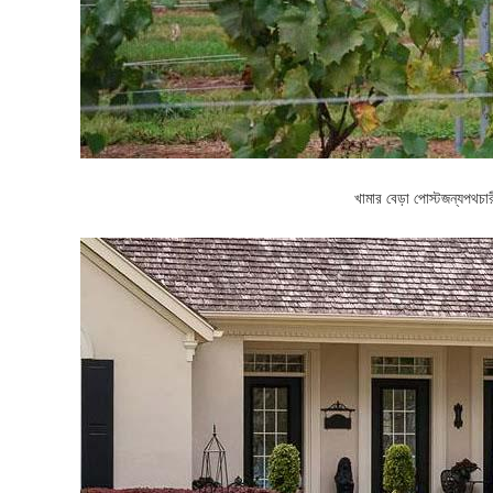
খামার বেড়া পোস্ট
জন্য
পথচার