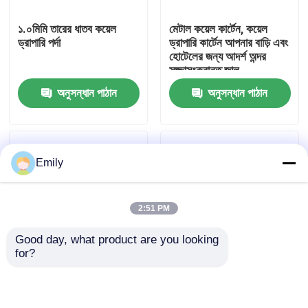
১.০মিমি তারের ধাতব কয়েল
মেটাল কয়েল কার্টেন, কয়েল
কারখানা পরিদর্শন
ড্রাপারি পর্দা
ড্রাপারি কার্টেন আপনার বাড়ি এবং
হোটেলের জন্য আদর্শ অন্দর
সজ্জাসংক্রান্ত জাল
গুণমান নিয়ন্ত্রণ
অনুসন্ধান পাঠান
অনুসন্ধান পাঠান
আমাদের সাথে যোগাযোগ করুন
Emily
খবর
2:51 PM
মামলা
Good day, what product are you looking 
for?
প্রসারিত ধাতু তারের জাল
বিল্ডিং সম্মুখ প্রসাধন জন্য
জাদুঘর এবং শপিং মলের
স্থাপত্য অনমনীয় জাল
সাজসজ্জার জন্য বাতাসের দিনে
ঢেউয়ের মতো কাইনেটিক
ছিদ্রযুক্ত ধাতু তারের জাল