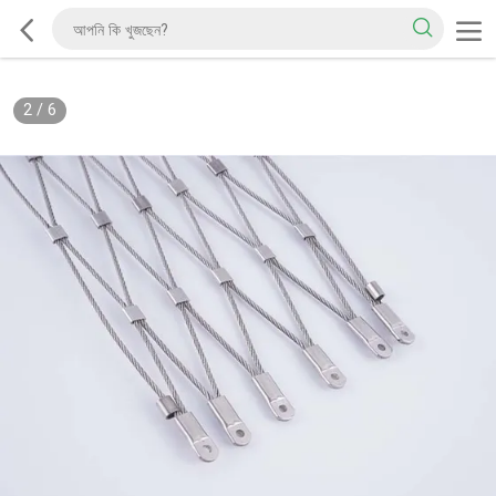
2
/
6