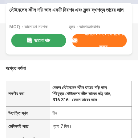
স্টেইনলেস স্টীল দড়ি জাল একটি নিরাপদ এবং সুন্দর স্থাপত্য তারের জাল
MOQ：আলোচনা সাপেক্ষ
মূল্য：আলোচনাযোগ্য
আমাদের সাথে যোগাযোগ
ভালো দাম
করুন
পণ্যের বর্ণনা
ফেরুল স্টেইনলেস স্টীল তারের দড়ি জাল
,
লক্ষণীয় করা:
গিঁটযুক্ত স্টেইনলেস স্টীল তারের দড়ি জাল
,
316 316L ফেরুল তারের জাল
উৎপত্তি স্থল
চীন
ডেলিভারি সময়
প্রায় 7 দিন।