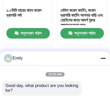
১.০মিমি তারের ধাতব কয়েল
মেটাল কয়েল কার্টেন, কয়েল
কারখানা পরিদর্শন
ড্রাপারি পর্দা
ড্রাপারি কার্টেন আপনার বাড়ি এবং
হোটেলের জন্য আদর্শ অন্দর
সজ্জাসংক্রান্ত জাল
গুণমান নিয়ন্ত্রণ
অনুসন্ধান পাঠান
অনুসন্ধান পাঠান
আমাদের সাথে যোগাযোগ করুন
Emily
খবর
10:35 AM
মামলা
Good day, what product are you looking 
for?
প্রসারিত ধাতু তারের জাল
বিল্ডিং সম্মুখ প্রসাধন জন্য
জাদুঘর এবং শপিং মলের
স্থাপত্য অনমনীয় জাল
সাজসজ্জার জন্য বাতাসের দিনে
ঢেউয়ের মতো কাইনেটিক
ছিদ্রযুক্ত ধাতু তারের জাল