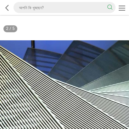
2
/
5