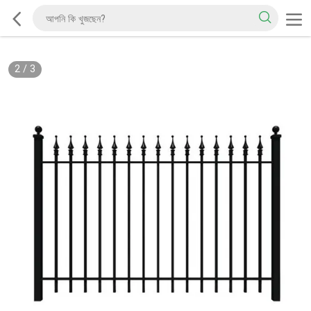
2
/
3