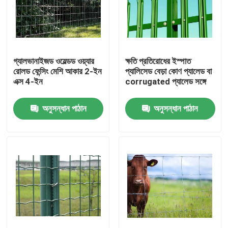
গ্যালভানাইজড ওয়েল্ডড ওয়্যার
ক্ষতি প্রতিরোধের ইস্পাত
রোলড ফেন্সিং মেশি আকার 2-ইন
প্যালিসেড বেড়া কোণ প্যালেড বা
এক্স 4-ইন
corrugated প্যালেড সঙ্গে
অনুসন্ধান পাঠান
অনুসন্ধান পাঠান
বাড়ি
পণ্য
আমাদের সম্বন্ধে