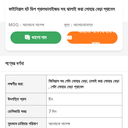
ফাইনিয়াল হট ডিপ গ্যালভানাইজড সহ ঝালাই করা লোহার বেড়া প্যানেল
MOQ：আলোচনা সাপেক্ষ
মূল্য：আলোচনাযোগ্য
আমাদের সাথে যোগাযোগ
ভালো দাম
করুন
পণ্যের বর্ণনা
ফিনিয়াল সহ পেটা লোহার বেড়া
,
ঢালাই করা লোহার বেড়া
লক্ষণীয় করা:
,
পেটা লোহার বেড়া প্যানেল
উৎপত্তি স্থল
চীন
ডেলিভারি সময়
7 দিন
ন্যূনতম চাহিদার পরিমাণ
আলোচনা সাপেক্ষ