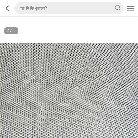
2
/
5