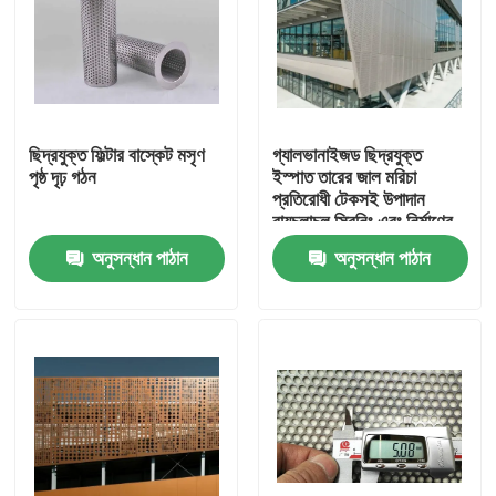
ছিদ্রযুক্ত ফিল্টার বাস্কেট মসৃণ
গ্যালভানাইজড ছিদ্রযুক্ত
পৃষ্ঠ দৃঢ় গঠন
ইস্পাত তারের জাল মরিচা
প্রতিরোধী টেকসই উপাদান
বায়ুচলাচল স্ক্রিনিং এবং নির্মাণের
জন্য উপযুক্ত
অনুসন্ধান পাঠান
অনুসন্ধান পাঠান
বাড়ি
পণ্য
আমাদের সম্বন্ধে