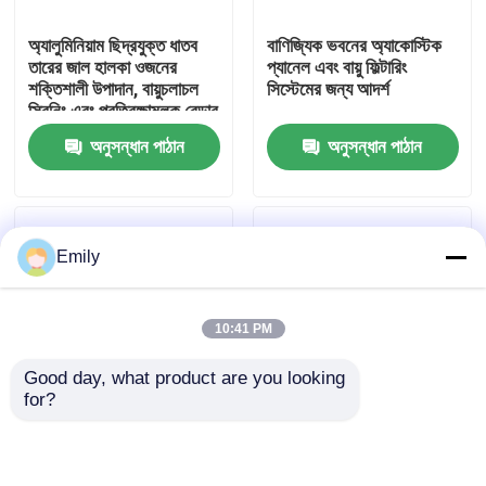
অ্যালুমিনিয়াম ছিদ্রযুক্ত ধাতব
বাণিজ্যিক ভবনের অ্যাকোস্টিক
কারখানা পরিদর্শন
তারের জাল হালকা ওজনের
প্যানেল এবং বায়ু ফিল্টারিং
শক্তিশালী উপাদান, বায়ুচলাচল
সিস্টেমের জন্য আদর্শ
স্ক্রিনিং এবং প্রতিরক্ষামূলক বেড়ার
গুণমান নিয়ন্ত্রণ
জন্য আদর্শ
অনুসন্ধান পাঠান
অনুসন্ধান পাঠান
আমাদের সাথে যোগাযোগ করুন
Emily
খবর
10:41 PM
মামলা
Good day, what product are you looking 
for?
প্রসারিত ধাতু তারের জাল
প্রসারিত ছিদ্রযুক্ত ধাতব তারের
স্থায়ী ছিদ্রযুক্ত ধাতব তারের
জাল উচ্চ শক্তি নমনীয় নকশা
জাল অ্যালুমিনিয়াম উপাদান হালকা
নিরাপত্তা বেড়া এবং বায়ুচলাচল
ওজনের ক্ষয় প্রতিরোধী স্থাপত্য
ছিদ্রযুক্ত ধাতু তারের জাল