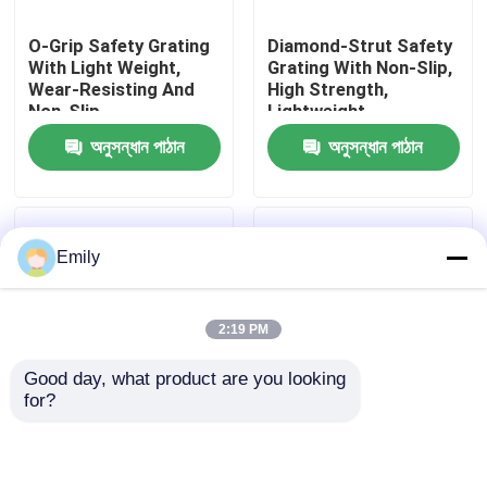
O-Grip Safety Grating
Diamond-Strut Safety
কারখানা পরিদর্শন
With Light Weight,
Grating With Non-Slip,
Wear-Resisting And
High Strength,
Non-Slip
Lightweight
গুণমান নিয়ন্ত্রণ
অনুসন্ধান পাঠান
অনুসন্ধান পাঠান
আমাদের সাথে যোগাযোগ করুন
Emily
খবর
2:19 PM
মামলা
Good day, what product are you looking 
for?
প্রসারিত ধাতু তারের জাল
প্রেস-লকড স্টিল গ্রেটিং -
সোয়াজ লক গ্রিটিং হালকা ওজন
সাধারণ, অবিচ্ছেদ্য, লুভার,
উচ্চ লোড ক্ষমতা
বিল্ডিংয়ের সম্মুখভাগ, প্ল্যাটফর্ম,
ছিদ্রযুক্ত ধাতু তারের জাল