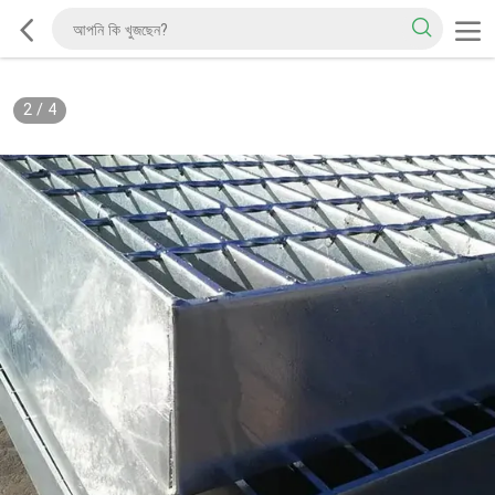
2
/
4