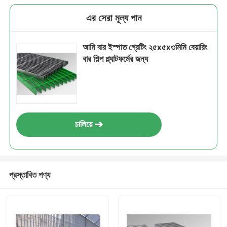
এর সেরা মূল্য পান
আমি বার ইস্পাত গ্রেটিং ২৫x৫x৩মিমি বেয়ারিং
বার শিল্প প্ল্যাটফর্মের জন্য
চালিয়ে
প্রস্তাবিত পণ্য