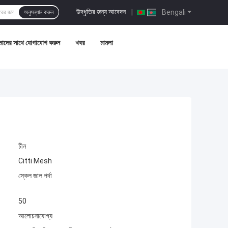
উদ্ধৃতির জন্য আবেদন
|
Bengali
অনুসন্ধান করুন
াদের সাথে যোগাযোগ করুন
খবর
মামলা
চীন
Citti Mesh
স্কেল জাল পর্দা
50
আলোচনাযোগ্য