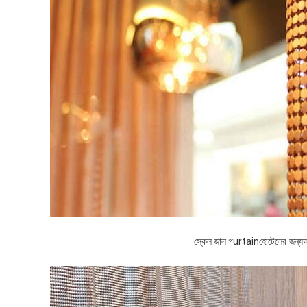
স্কেল জাল গ
urtain
হোটেলের জন্য
আ