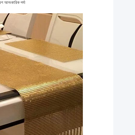
েশ
আলংকারিক পর্দা