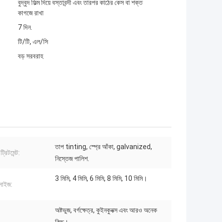
বুদ্বুদ ফিল্ম দিয়ে বস্তাবন্দী এবং তারপর কাঠের কেস বা শক্ত
কাগজে রাখা
7 দিন.
টি/টি, এল/সি
বড় সরবরাহ
তাপ tinting, স্প্রে আঁকা, galvanized,
্রিটমেন্ট:
নিস্তেজ পালিশ.
3 মিমি, 4 মিমি, 6 মিমি, 8 মিমি, 10 মিমি।
সাইজ:
অষ্টভুজ, বর্গক্ষেত্র, কুইনকুনক্স এবং আরও অনেক