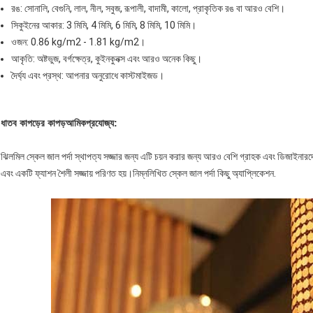
রঙ: সোনালি, বেগুনি, লাল, নীল, সবুজ, রূপালী, বাদামী, কালো, প্রাকৃতিক রঙ বা আরও বেশি।
সিকুইনের আকার: 3 মিমি, 4 মিমি, 6 মিমি, 8 মিমি, 10 মিমি।
ওজন: 0.86 kg/m2 - 1.81 kg/m2।
আকৃতি: অষ্টভুজ, বর্গক্ষেত্র, কুইনকুনক্স এবং আরও অনেক কিছু।
দৈর্ঘ্য এবং প্রস্থ: আপনার অনুরোধে কাস্টমাইজড।
ধাতব কাপড়ের কাপড়
আমি
ক
প্রযোজ্য:
ঝিলমিল স্কেল জাল পর্দা স্থাপত্য সজ্জার জন্য এটি চয়ন করার জন্য আরও বেশি গ্রাহক এবং ডিজাইনারদে
এবং একটি ফ্যাশন শৈলী সজ্জায় পরিণত হয়।নিম্নলিখিত স্কেল জাল পর্দা কিছু অ্যাপ্লিকেশন.