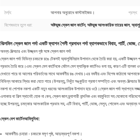
দৈর্ঘ্য:
আপনার অনুরোধে কাস্টমাইজড।
প্রস্থ:
বিশেষভাবে তুলে ধরা:
অষ্টভুজ স্কেল জাল কার্টেন
,
অষ্টভুজ আলংকারিক তারের জাল
,
অ্যালু
ঝিলমিল স্কেল জাল পর্দা একটি ফ্যাশন শৈলী প্রসাধন পর্দা ব্যাপকভাবে বিবাহ, পার্টি, ভোজ, 
অনন্য টেক্সচার এবং উজ্জ্বল পৃষ্ঠ সঙ্গে স্কেল জাল পর্দা
স্কেল জাল পর্দা বিভিন্ন চকচকে রঙে টেকসই অ্যালুমিনিয়াম উপাদান থেকে তৈরি করা হয়, একটি উজ্জ্বল প্র
প্রভাব তৈরি করে।এবং স্কেল মেশ কার্টেনকে মেটাল মেশ ফ্যাব্রিক কার্টেনও বলা হয়, কারণ এটি হালক
দেখাতে পারে যা আলোর পরিবর্তনের সাথে আকর্ষণীয় রঙ দেখায়।এর নমনীয় এবং বিশেষ কাঠামো আপনাকে 
বিভিন্ন আকারে স্থির করা যেতে পারে।উপরন্তু, নিখুঁত সঙ্কুচিত প্রমাণ সম্পত্তি এবং অনন্য টেক্সচার উ
নকশা বা পোশাক নকশা একটি নতুন ধরনের আলংকারিক উপাদান হয়ে ওঠে।স্কেল জাল পর্দা স্থাপত্য সজ্জা
এলাকায় বা শিল্প স্থানেই হোক না কেন, স্কেল জাল ড্র্যাপারী নান্দনিক এবং বহুমুখিতা সহ যেকোনো পরিবে
হচ্ছে.উপরন্তু, চমত্কার আলংকারিক প্রভাব সহ, এটি বিবাহ, পার্টি, ভোজ, সেলুন, শোকেস এবং অন্যান্য 
স্কেল মেশ কার্টেন
আমি
সুবিধা:
আকর্ষণীয় চেহারা - চকচকে মসৃণ পৃষ্ঠ, আড়ম্বরপূর্ণ নকশা।