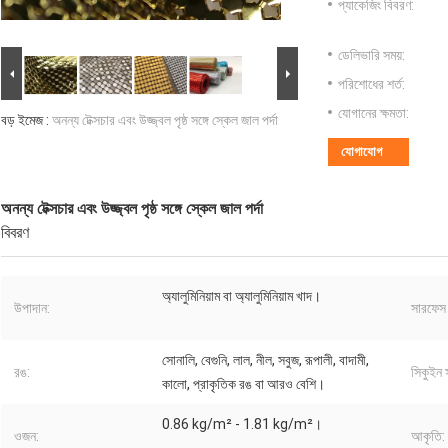
প্যাকেজিং বিবরণ:
ডেলিভারি সময়:
পরিশোধের শর্ত:
যোগানের ক্ষমতা:
বড় ইমেজ :
অনন্য টেক্সচার এবং উজ্জ্বল পৃষ্ঠ সঙ্গে স্কেল জাল পর্দা
যোগাযোগ
অনন্য টেক্সচার এবং উজ্জ্বল পৃষ্ঠ সঙ্গে স্কেল জাল পর্দা
বিবরণ
অ্যালুমিনিয়াম বা অ্যালুমিনিয়াম খাদ।
উপাদান:
সারফেস ট
সোনালি, বেগুনি, লাল, নীল, সবুজ, রূপালী, বাদামী,
রঙ:
সিকুইন 
কালো, প্রাকৃতিক রঙ বা আরও বেশি।
0.86 kg/m² - 1.81 kg/m²।
ওজন:
আকৃতি: