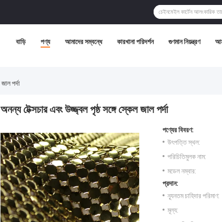
বাড়ি
পণ্য
আমাদের সম্বন্ধে
কারখানা পরিদর্শন
গুণমান নিয়ন্ত্রণ
আম
 জাল পর্দা
অনন্য টেক্সচার এবং উজ্জ্বল পৃষ্ঠ সঙ্গে স্কেল জাল পর্দা
পণ্যের বিবরণ:
উৎপত্তি স্থল:
পরিচিতিমুলক নাম:
মডেল নম্বার:
প্রদান:
ন্যূনতম চাহিদার পরিমাণ:
মূল্য: