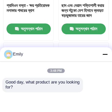
গ্যাবিওন বস্তা - ক্ষয় প্রতিরোধক
ছাদ এবং দেয়াল শক্তিশালী করার
নলাকার পাথরের ব্যাগ
জন্য স্টুকো মেশ হিসাবে ব্যবহৃত
কারখানা পরিদর্শন
ষড়ভুজাকার তারের জাল
অনুসন্ধান পাঠান
অনুসন্ধান পাঠান
গুণমান নিয়ন্ত্রণ
আমাদের সাথে যোগাযোগ করুন
Emily
খবর
3:48 PM
মামলা
Good day, what product are you looking 
for?
ঢালের জন্য ল্যান্ডস্কেপিং তৈরি
টেকসই বেড়ার জন্য
প্রসারিত ধাতু তারের জাল
এবং ক্ষয় নিয়ন্ত্রণ সমাধান
গ্যালভানাইজড ষড়ভুজাকার
তারের জাল
ছিদ্রযুক্ত ধাতু তারের জাল