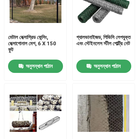
মেটাল হেক্সাগ্রিড ফেন্সিং,
গ্যালভানাইজড, পিভিসি লেপযুক্ত
হেক্সাগোনাল মেশ, 6 X 150
এবং স্টেইনলেস স্টীল পোল্ট্রি নেট
ফুট
অনুসন্ধান পাঠান
অনুসন্ধান পাঠান
বাড়ি
পণ্য
আমাদের সম্বন্ধে