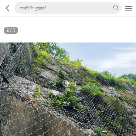
2
/
3