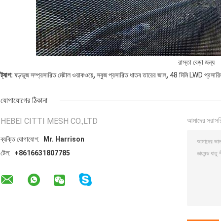
রাস্তা বেড়া জন্য
,
,
ট্যাগ:
ষড়ভুজ সম্প্রসারিত মেটাল ওয়াকওয়ে
সবুজ প্রসারিত ধাতব তারের জাল
48 মিমি LWD প্রসারিত
যোগাযোগের ঠিকানা
HEBEI CITTI MESH CO.,LTD
আমাদের সরাসর
ব্যক্তি যোগাযোগ:
Mr. Harrison
টেল:
+8616631807785