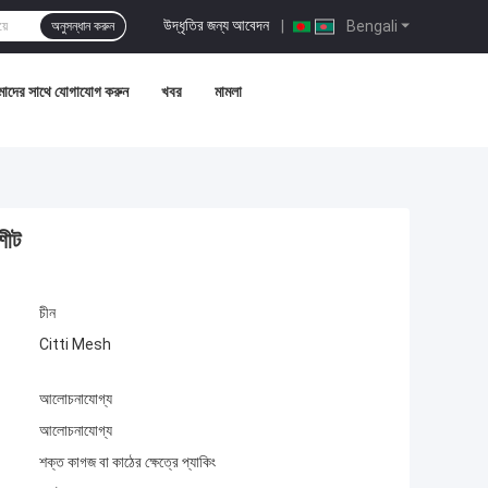
উদ্ধৃতির জন্য আবেদন
|
Bengali
অনুসন্ধান করুন
াদের সাথে যোগাযোগ করুন
খবর
মামলা
শীট
চীন
Citti Mesh
আলোচনাযোগ্য
আলোচনাযোগ্য
শক্ত কাগজ বা কাঠের ক্ষেত্রে প্যাকিং