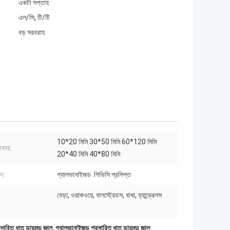
একটা সপ্তাহ
এল/সি, টি/টি
বড় সরবরাহ
10*20 মিমি 30*50 মিমি 60*120 মিমি
আকার:
20*40 মিমি 40*80 মিমি
স:
গ্যালভানাইজড .পিভিসি প্রলিপ্ত
বেড়া, ওয়াকওয়ে, বালস্ট্রেডস, বাধা, হ্যান্ড্রেলস
ারিত ধাতু ডায়মন্ড জাল
,
গ্যালভানাইজড প্রসারিত ধাতু ডায়মন্ড জাল