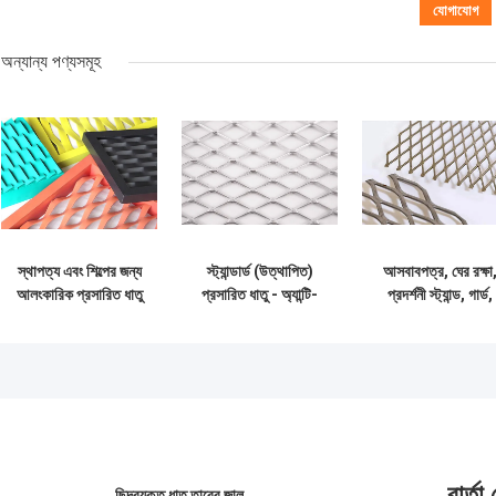
অন্যান্য পণ্যসমূহ
স্থাপত্য এবং শিল্পের জন্য
স্ট্যান্ডার্ড (উত্থাপিত)
আসবাবপত্র, ঘের রক্ষা
আলংকারিক প্রসারিত ধাতু
প্রসারিত ধাতু - অ্যান্টি-
প্রদর্শনী স্ট্যান্ড, গার্ড,
জাল
স্কিড এবং দুর্দান্ত জারা
বারবিকিউ গ্রিলের জন্
প্রতিরোধের
সমতল প্রসারিত ধাতব জ
বার্তা
ছিদ্রযুক্ত ধাতু তারের জাল