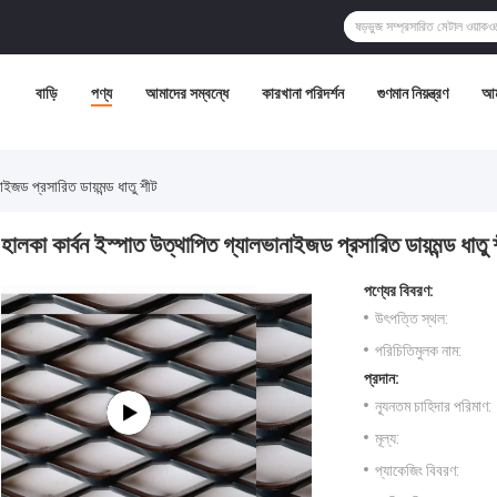
বাড়ি
পণ্য
আমাদের সম্বন্ধে
কারখানা পরিদর্শন
গুণমান নিয়ন্ত্রণ
আম
াইজড প্রসারিত ডায়মন্ড ধাতু শীট
হালকা কার্বন ইস্পাত উত্থাপিত গ্যালভানাইজড প্রসারিত ডায়মন্ড ধাতু 
পণ্যের বিবরণ:
উৎপত্তি স্থল:
পরিচিতিমুলক নাম:
প্রদান:
ন্যূনতম চাহিদার পরিমাণ:
মূল্য:
প্যাকেজিং বিবরণ: