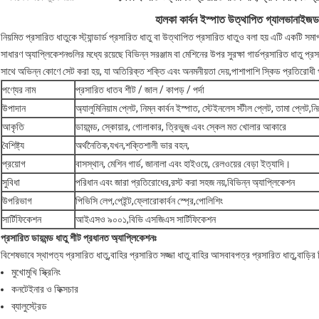
হালকা কার্বন ইস্পাত উত্থাপিত গ্যালভানাইজড প
নিয়মিত প্রসারিত ধাতুকে স্ট্যান্ডার্ড প্রসারিত ধাতু বা উত্থাপিত প্রসারিত ধাতুও বলা হয় এটি একটি 
সাধারণ অ্যাপ্লিকেশনগুলির মধ্যে রয়েছে বিভিন্ন সরঞ্জাম বা মেশিনের উপর সুরক্ষা গার্ডপ্রসারিত ধাতু প্রসা
সাথে অভিন্ন কোণে সেট করা হয়, যা অতিরিক্ত শক্তি এবং অনমনীয়তা দেয়,পাশাপাশি স্কিড প্রতিরোধী পৃ
পণ্যের নাম
প্রসারিত ধাতব শীট / জাল / কাপড় / পর্দা
উপাদান
অ্যালুমিনিয়াম প্লেট, নিম্ন কার্বন ইস্পাত, স্টেইনলেস স্টীল প্লেট, তামা প্লেট,
আকৃতি
ডায়মন্ড, স্কোয়ার, গোলাকার, ত্রিভুজ এবং স্কেল মত খোলার আকারে
বৈশিষ্ট্য
অর্থনৈতিক,যখন,শক্তিশালী ভার বহন,
প্রয়োগ
বাসস্থান, মেশিন গার্ড, জানালা এবং হাইওয়ে, রেলওয়ের বেড়া ইত্যাদি।
সুবিধা
পরিধান এবং জারা প্রতিরোধের,রস্ট করা সহজ নয়,বিভিন্ন অ্যাপ্লিকেশন
উপরিভাগ
পিভিসি লেপ,পেইন্ট,ফ্লোরোকার্বন স্প্রে,পোলিশিং
সার্টিফিকেশন
আইএসও ৯০০১,বিভি এসজিএস সার্টিফিকেশন
প্রসারিত ডায়মন্ড ধাতু শীট প্রধানত অ্যাপ্লিকেশনঃ
বিশেষভাবে স্থাপত্য প্রসারিত ধাতু,বাহির প্রসারিত সজ্জা ধাতু.বাহির আসবাবপত্র প্রসারিত ধাতু,বাড়ির স
মুখোমুখি স্ক্রিনিং
কনটেইনার ও ফিক্সচার
ব্যালুস্ট্রেড