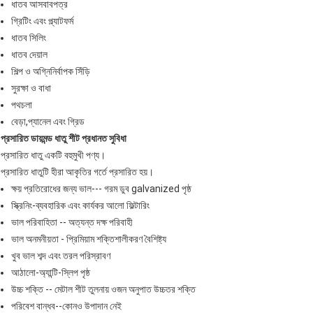
ধাতব আসবাবপত্র
গ্রিটিং এবং প্ল্যাটফর্ম
ধাতব সিলিং
ধাতব দেয়াল
শিল্প ও অগ্নিনির্বাপক সিঁড়ি
সুরক্ষা ও বাধা
পথচলা
বেড়া,প্যানেল এবং গ্রিড
প্রসারিত ডায়মন্ড ধাতু শীট
প্রধানত সুবিধা
প্রসারিত ধাতু একটি বহুমুখী পণ্য।
প্রসারিত ধাতুটি হীরা আকৃতির গর্তে প্রসারিত হয়।
ক্ষয় প্রতিরোধের জন্য ভাল--- গরম ডুব galvanized পৃষ্ঠ
স্ক্রিনিং-ব্যবহারিক এবং কার্যকর আলো ফিল্টারিং
ভাল পরিবাহিতা -- অত্যন্ত দক্ষ পরিবাহী
ভাল অনমনীয়তা - প্রিমিয়াম শক্তিশালীকরণ বৈশিষ্ট্য
খুব ভাল শব্দ এবং তরল পরিস্রাবণ
আঠালো-অ্যান্টি-স্লিপ পৃষ্ঠ
উচ্চ শক্তি -- মেটাল শীট তুলনায় ওজন অনুপাত উচ্চতর শক্তি
পরিবেশ বান্ধব--কোনও উপাদান নেই