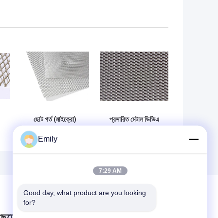
,
ছোট গর্ত (মাইক্রো)
প্রসারিত মেটাল ডিভিএ
প্রসারিত ধাতু - হালকা,
মেশ - ওয়ান ওয়ে ভিশন
Emily
য
আরও নমনীয় এবং টেকসই
মেশ, অ্যান্টি-রেইন,
াল
গোপনীয়তা এবং সুরক্ষা
সুরক্ষা
7:29 AM
Good day, what product are you looking 
for?
 ছেড়ে