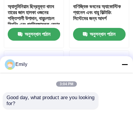
অ্যালুমিনিয়াম ছিদ্রযুক্ত ধাতব
বাণিজ্যিক ভবনের অ্যাকোস্টিক
তারের জাল হালকা ওজনের
প্যানেল এবং বায়ু ফিল্টারিং
কারখানা পরিদর্শন
শক্তিশালী উপাদান, বায়ুচলাচল
সিস্টেমের জন্য আদর্শ
স্ক্রিনিং এবং প্রতিরক্ষামূলক বেড়ার
জন্য আদর্শ
অনুসন্ধান পাঠান
অনুসন্ধান পাঠান
গুণমান নিয়ন্ত্রণ
আমাদের সাথে যোগাযোগ করুন
Emily
খবর
3:04 PM
মামলা
Good day, what product are you looking 
for?
প্রসারিত ছিদ্রযুক্ত ধাতব তারের
স্থায়ী ছিদ্রযুক্ত ধাতব তারের
প্রসারিত ধাতু তারের জাল
জাল উচ্চ শক্তি নমনীয় নকশা
জাল অ্যালুমিনিয়াম উপাদান হালকা
নিরাপত্তা বেড়া এবং বায়ুচলাচল
ওজনের ক্ষয় প্রতিরোধী স্থাপত্য
সিস্টেমের জন্য উপযুক্ত
প্রকল্পের জন্য উপযুক্ত
ছিদ্রযুক্ত ধাতু তারের জাল