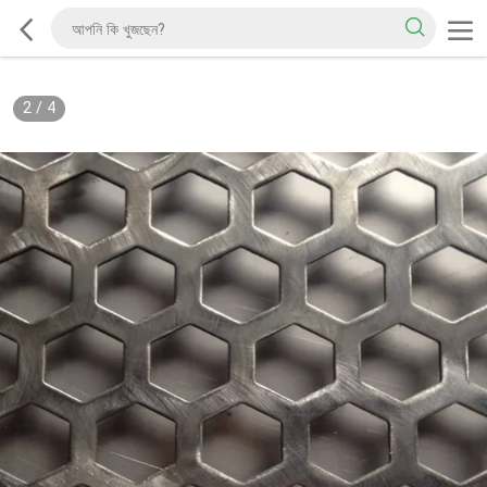
2
/
4