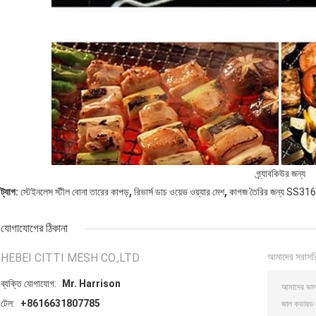
গ্র্যাবকিউর জন্য
,
,
ট্যাগ:
স্টেইনলেস স্টীল বোনা তারের কাপড়
রিভার্স ডাচ ওয়েভ ওয়্যার মেশ
কাগজ তৈরির জন্য SS316
যোগাযোগের ঠিকানা
HEBEI CITTI MESH CO.,LTD
আমাদের সরাসর
ব্যক্তি যোগাযোগ:
Mr. Harrison
টেল:
+8616631807785