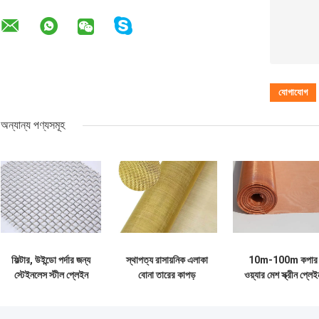
অন্যান্য পণ্যসমূহ
ফিল্টার, উইন্ডো পর্দার জন্য
স্থাপত্য রাসায়নিক এলাকা
10m-100m কপার
স্টেইনলেস স্টীল প্লেইন
বোনা তারের কাপড়
ওয়্যার মেশ স্ক্রীন প্লেই
বোনা তারের কাপড়
আলংকারিক পিতল তারের
উইভ কপার মেটাল মেশ
জাল