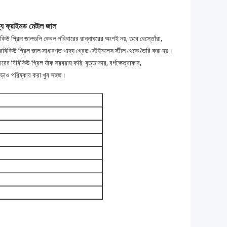
্য ক্রাইমড মেটাল জাল
কিউ গ্রিল জালগুলি কেবল পরিবারের রান্নাঘরের অংশই নয়, তবে রেস্তোঁরা,
ারবিকিউ গ্রিল জাল সাধারণত খাদ্য গ্রেড স্টেইনলেস স্টীল থেকে তৈরি করা হয়।
র বিবিকিউ গ্রিল র্যাক সরবরাহ করি: বৃত্তাকার, বর্গক্ষেত্রাকার,
ছাড়াও পরিষ্কার করা খুব সহজ।