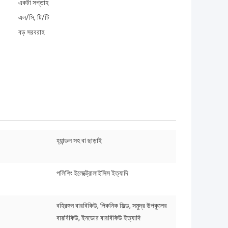
একটা সপ্তাহ
এল/সি, টি/টি
বড় সরবরাহ
হ্যান্ডল সহ বা ছাড়াই
পলিশিং ইলেক্ট্রোলাইসিস ইত্যাদি
বহিরঙ্গন বারবিকিউ, পিকনিক ফিল্ড, সমুদ্র উপকূলের
বারবিকিউ, ইনডোর বারবিকিউ ইত্যাদি