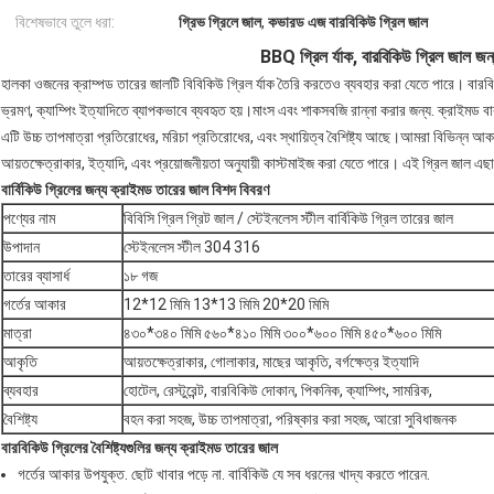
বিশেষভাবে তুলে ধরা:
গ্রিভ গ্রিলে জাল
,
কভারড এজ বারবিকিউ গ্রিল জাল
BBQ গ্রিল র্যাক, বারবিকিউ গ্রিল জাল জন
হালকা ওজনের ক্রাম্পড তারের জালটি বিবিকিউ গ্রিল র্যাক তৈরি করতেও ব্যবহার করা যেতে পারে। বারবি
ভ্রমণ, ক্যাম্পিং ইত্যাদিতে ব্যাপকভাবে ব্যবহৃত হয়।মাংস এবং শাকসবজি রান্না করার জন্য. ক্রাইমড ব
এটি উচ্চ তাপমাত্রা প্রতিরোধের, মরিচা প্রতিরোধের, এবং স্থায়িত্ব বৈশিষ্ট্য আছে।আমরা বিভিন্ন আকারে
আয়তক্ষেত্রাকার, ইত্যাদি, এবং প্রয়োজনীয়তা অনুযায়ী কাস্টমাইজ করা যেতে পারে। এই গ্রিল জাল এ
বার্বিকিউ গ্রিলের জন্য ক্রাইমড তারের জাল
বিশদ বিবরণ
পণ্যের নাম
বিবিসি গ্রিল গ্রিট জাল / স্টেইনলেস স্টীল বার্বিকিউ গ্রিল তারের জাল
উপাদান
স্টেইনলেস স্টীল 304 316
তারের ব্যাসার্ধ
১৮ গজ
গর্তের আকার
12*12 মিমি 13*13 মিমি 20*20 মিমি
মাত্রা
৪৩০*৩৪০ মিমি ৫৬০*৪১০ মিমি ৩০০*৬০০ মিমি ৪৫০*৬০০ মিমি
আকৃতি
আয়তক্ষেত্রাকার, গোলাকার, মাছের আকৃতি, বর্গক্ষেত্র ইত্যাদি
ব্যবহার
হোটেল, রেস্টুরেন্ট, বারবিকিউ দোকান, পিকনিক, ক্যাম্পিং, সামরিক,
বৈশিষ্ট্য
বহন করা সহজ, উচ্চ তাপমাত্রা, পরিষ্কার করা সহজ, আরো সুবিধাজনক
বারবিকিউ গ্রিলের বৈশিষ্ট্যগুলির জন্য ক্রাইমড তারের জাল
গর্তের আকার উপযুক্ত. ছোট খাবার পড়ে না. বার্বিকিউ যে সব ধরনের খাদ্য করতে পারেন.