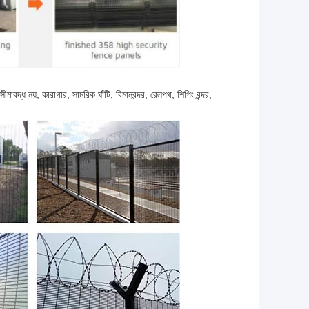
মাবদ্ধ নয়, কারাগার, সামরিক ঘাঁটি, বিমানবন্দর, রেলপথ, শিপিং বন্দর,