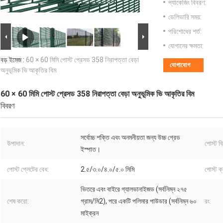
প্যাকেজিং বিবরণ:
ডেলিভারি সময়:
পরিশোধের শর্ত:
যোগানের ক্ষমতা:
বড় ইমেজ :
60 × 60 মিমি পোস্ট প্রেসড 358 নিরাপত্তা বেড়া
যোগাযোগ
অনুভূমিক ভি আকৃতির বিম
60 × 60 মিমি পোস্ট প্রেসড 358 নিরাপত্তা বেড়া অনুভূমিক ভি আকৃতির বিম
বিবরণ
সর্বোচ্চ শক্তি এবং অনমনীয়তা জন্য উচ্চ গ্রেড
উপাদান:
পোস্ট ব
ইস্পাত।
পোস্ট প্লেটের বেধ:
2.৫/৩.০/৪.০/৫.০ মিমি
পোস্ট ক্
ভিতরে এবং বাইরে গ্যালভানাইজড (সর্বনিম্ন ২৭৫
শেষ করো:
গ্রাম/মি2), পরে একটি পলিমার পাউডার (সর্বনিম্ন ৬০
রং:
মাইক্রন