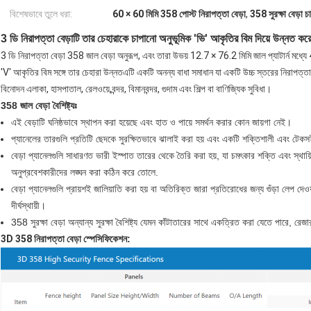
বিশেষভাবে তুলে ধরা:
60 × 60 মিমি 358 পোস্ট নিরাপত্তা বেড়া
,
358 সুরক্ষা বেড়া চ
3 ডি নিরাপত্তা বেড়াটি তার চেহারাকে চাপানো অনুভূমিক 'ভি' আকৃতির বিম দিয়ে উন্নত ক
3 ডি নিরাপত্তা বেড়া 358 জাল বেড়া অনুরূপ, এবং তারা উভয় 12.7 × 76.2 মিমি জাল প্যাটার্ন মধ্যে 
'V' আকৃতির বিম সঙ্গে তার চেহারা উন্নতএটি একটি অনন্য বাধা সমাধান যা একটি উচ্চ স্তরের নিরাপত্তা
বিনোদন এলাকা, হাসপাতাল, রেলওয়ে,বন্দর, বিমানবন্দর, গুদাম এবং শিল্প বা বাণিজ্যিক সুবিধা।
358 জাল বেড়া বৈশিষ্ট্যঃ
এই বেড়াটি ঘনিষ্ঠভাবে স্থাপন করা হয়েছে এবং হাত ও পায়ে সমর্থন করার কোন জায়গা নেই।
প্যানেলের তারগুলি প্রতিটি ছেদকে সুরক্ষিতভাবে ঝালাই করা হয় এবং একটি শক্তিশালী এবং টেকসই
বেড়া প্যানেলগুলি সাধারণত ভারী ইস্পাত তারের থেকে তৈরি করা হয়, যা চমৎকার শক্তি এবং স্থায
অনুপ্রবেশকারীদের লঙ্ঘন করা কঠিন করে তোলে.
বেড়া প্যানেলগুলি প্রায়শই জালিয়াতি করা হয় বা অতিরিক্ত জারা প্রতিরোধের জন্য গুঁড়া লেপ দে
দীর্ঘস্থায়ী।
358 সুরক্ষা বেড়া অন্যান্য সুরক্ষা বৈশিষ্ট্য যেমন কাঁটাতারের সাথে একত্রিত করা যেতে পারে, রেজা
3D 358 নিরাপত্তা বেড়া স্পেসিফিকেশন
: