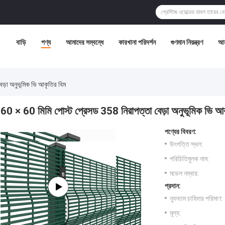
বাড়ি
পণ্য
আমাদের সম্বন্ধে
কারখানা পরিদর্শন
গুণমান নিয়ন্ত্রণ
আম
েড়া অনুভূমিক ভি আকৃতির বিম
60 × 60 মিমি পোস্ট প্রেসড 358 নিরাপত্তা বেড়া অনুভূমিক ভি আক
পণ্যের বিবরণ:
উৎপত্তি স্থল:
পরিচিতিমুলক নাম:
মডেল নম্বার:
প্রদান:
ন্যূনতম চাহিদার পরিমাণ:
মূল্য: