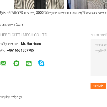
,
,
ট্যাগ:
হাই ভিজিবিলিটি রোড ফেন্স
3000 মিমি প্যানেল ডাবল তারের বেড়া
প্রেস্টিজ ওয়েল্ডেড ডাবল ত
যোগাযোগের ঠিকানা
HEBEI CITTI MESH CO.,LTD
আমাদের সরাসর
ব্যক্তি যোগাযোগ:
Mr. Harrison
টেল:
+8616631807785
অন্যান্য পণ্যসমূহ