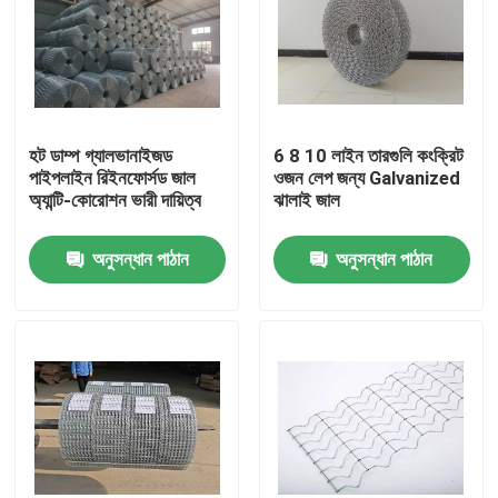
হট ডাম্প গ্যালভানাইজড
6 8 10 লাইন তারগুলি কংক্রিট
পাইপলাইন রিইনফোর্সড জাল
ওজন লেপ জন্য Galvanized
অ্যান্টি-কোরোশন ভারী দায়িত্ব
ঝালাই জাল
অনুসন্ধান পাঠান
অনুসন্ধান পাঠান
বাড়ি
পণ্য
আমাদের সম্বন্ধে