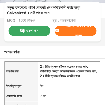
সমুদ্র তলদেশের পাইপ বেকনোট লেপ শক্তিশালী করার জন্য
Galvanized ঝালাই তারের জাল
MOQ：1000 পিসিএস
মূল্য：আলোচনাযোগ্য
আমাদের সাথে যোগাযোগ
ভালো দাম
করুন
পণ্যের বর্ণনা
2.২ মিমি গ্যালভানাইজড ওয়েল্ডড তারের জাল
,
লক্ষণীয় করা:
পাইপলাইন মজবুত গ্যালভানাইজড ওয়েল্ডড তারের জাল
,
2.২ মিমি গ্যালভানাইজড ওয়েল্ডিং জাল
উৎপত্তি স্থল
চীন
ডেলিভারি সময়
7 দিন