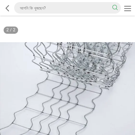
2
/
2