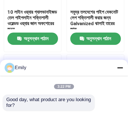
10 লাইন ওয়্যার গ্যালভানাইজড
সমুদ্র তলদেশের পাইপ বেকনোট
কারখানা পরিদর্শন
তেল পাইপলাইন শক্তিশালী
লেপ শক্তিশালী করার জন্য
ওয়েল্ডড ওয়্যার জাল অফশোরের
Galvanized ঝালাই তারের
জন্য
জাল
গুণমান নিয়ন্ত্রণ
অনুসন্ধান পাঠান
অনুসন্ধান পাঠান
আমাদের সাথে যোগাযোগ করুন
Emily
খবর
3:22 PM
মামলা
Good day, what product are you looking 
for?
প্রসারিত ধাতু তারের জাল
10 লাইন তারের পাইপলাইন
110-295 M রোল দৈর্ঘ্য
শক্তিশালী জাল অফশোর তেল
কংক্রিট ওজন লেপ জাল
গ্যাস জন্য শক্তিশালী কংক্রিট
রাসায়নিক প্রক্রিয়াকরণ
ছিদ্রযুক্ত ধাতু তারের জাল