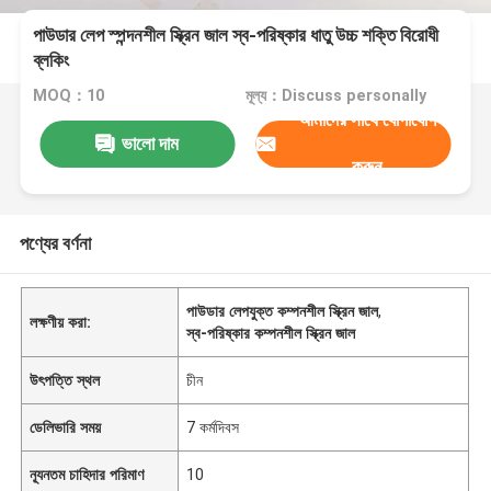
পাউডার লেপ স্পন্দনশীল স্ক্রিন জাল স্ব-পরিষ্কার ধাতু উচ্চ শক্তি বিরোধী
ব্লকিং
MOQ：10
মূল্য：Discuss personally
আমাদের সাথে যোগাযোগ
ভালো দাম
করুন
পণ্যের বর্ণনা
পাউডার লেপযুক্ত কম্পনশীল স্ক্রিন জাল
,
লক্ষণীয় করা:
স্ব-পরিষ্কার কম্পনশীল স্ক্রিন জাল
উৎপত্তি স্থল
চীন
ডেলিভারি সময়
7 কর্মদিবস
ন্যূনতম চাহিদার পরিমাণ
10