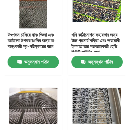
উৎপাদন চালিয়ে যানঃ ভিজা এবং
খনি কাঠামোগত সহায়তার জন্য
আঠালো উপকরণগুলির জন্য অ-
উচ্চ প্রসার্য শক্তি এবং ক্ষয়রোধী
অন্ধকারী স্ব-পরিষ্কারের জাল
ইস্পাত তার সরবরাহকারী হেভি
ডিউটি মাইনিং মেশ
অনুসন্ধান পাঠান
অনুসন্ধান পাঠান
বাড়ি
পণ্য
আমাদের সম্বন্ধে