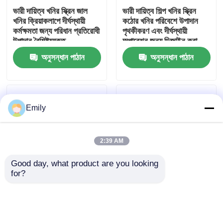
ভারী দায়িত্ব খনির স্ক্রিন জাল
ভারী দায়িত্ব শিল্প খনির স্ক্রিন
খনির ক্রিয়াকলাপে দীর্ঘস্থায়ী
কঠোর খনির পরিবেশে উপাদান
কারখানা পরিদর্শন
কর্মক্ষমতা জন্য পরিধান প্রতিরোধী
পৃথকীকরণ এবং দীর্ঘস্থায়ী
উপাদান বৈশিষ্ট্যযুক্ত
অপারেশন জন্য ডিজাইন করা
অনুসন্ধান পাঠান
অনুসন্ধান পাঠান
গুণমান নিয়ন্ত্রণ
আমাদের সাথে যোগাযোগ করুন
Emily
খবর
2:39 AM
মামলা
Good day, what product are you looking 
for?
খনির ক্ষেত্রে কাস্টমাইজড স্ক্রিনিং
স্টেইনলেস স্টীল ভারী দায়িত্ব
প্রসারিত ধাতু তারের জাল
সমাধানের জন্য বিভিন্ন জাল
তারের জাল মাইনিং জাল স্ক্রিন
আকার এবং তারের ব্যাসার্ধের
খনিজ প্রক্রিয়াকরণ
সংমিশ্রণ সরবরাহ করে
অ্যাপ্লিকেশন জন্য টেকসই
ছিদ্রযুক্ত ধাতু তারের জাল