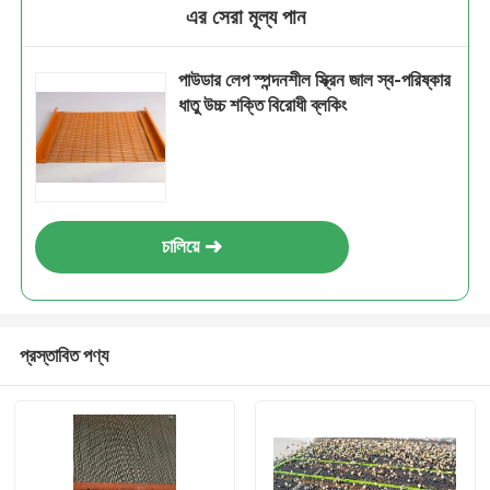
এর সেরা মূল্য পান
পাউডার লেপ স্পন্দনশীল স্ক্রিন জাল স্ব-পরিষ্কার
ধাতু উচ্চ শক্তি বিরোধী ব্লকিং
চালিয়ে
প্রস্তাবিত পণ্য