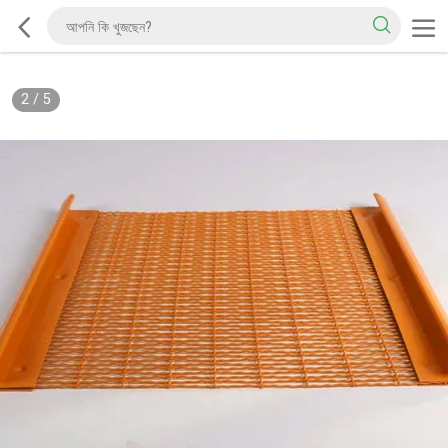
2
/
5