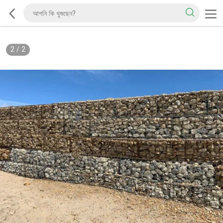
2
/
2