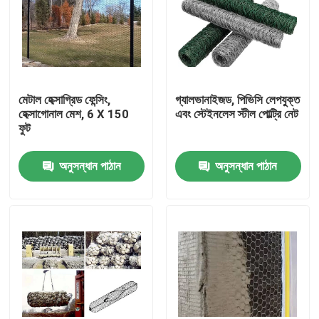
মেটাল হেক্সাগ্রিড ফেন্সিং,
গ্যালভানাইজড, পিভিসি লেপযুক্ত
হেক্সাগোনাল মেশ, 6 X 150
এবং স্টেইনলেস স্টীল পোল্ট্রি নেট
ফুট
অনুসন্ধান পাঠান
অনুসন্ধান পাঠান
বাড়ি
পণ্য
আমাদের সম্বন্ধে