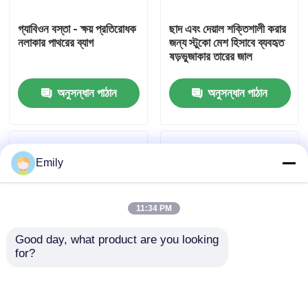
গ্যাবিওন বস্তা - ক্ষয় প্রতিরোধক
ছাদ এবং দেয়াল শক্তিশালী করার
কারখানা পরিদর্শন
নলাকার পাথরের ব্যাগ
জন্য স্টুকো মেশ হিসাবে ব্যবহৃত
ষড়ভুজাকার তারের জাল
গুণমান নিয়ন্ত্রণ
অনুসন্ধান পাঠান
অনুসন্ধান পাঠান
আমাদের সাথে যোগাযোগ করুন
Emily
খবর
11:34 PM
মামলা
Good day, what product are you looking 
for?
প্রসারিত ধাতু তারের জাল
ঢালের জন্য ল্যান্ডস্কেপিং তৈরি
টেকসই বেড়ার জন্য
এবং ক্ষয় নিয়ন্ত্রণ সমাধান
গ্যালভানাইজড ষড়ভুজাকার
তারের জাল
ছিদ্রযুক্ত ধাতু তারের জাল