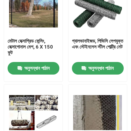
মেটাল হেক্সাগ্রিড ফেন্সিং,
গ্যালভানাইজড, পিভিসি লেপযুক্ত
হেক্সাগোনাল মেশ, 6 X 150
এবং স্টেইনলেস স্টীল পোল্ট্রি নেট
ফুট
অনুসন্ধান পাঠান
অনুসন্ধান পাঠান
বাড়ি
পণ্য
আমাদের সম্বন্ধে