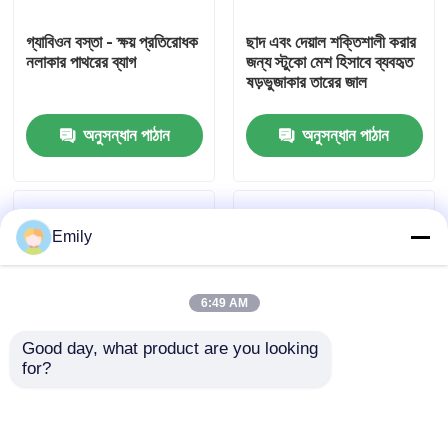
গ্যাবিওন বস্তা - ক্ষয় প্রতিরোধক
ছাদ এবং দেয়াল শক্তিশালী করার
কারখানা পরিদর্শন
নলাকার পাথরের ব্যাগ
জন্য স্টুকো মেশ হিসাবে ব্যবহৃত
ষড়ভুজাকার তারের জাল
গুণমান নিয়ন্ত্রণ
অনুসন্ধান পাঠান
অনুসন্ধান পাঠান
আমাদের সাথে যোগাযোগ করুন
Emily
খবর
6:49 AM
মামলা
Good day, what product are you looking 
for?
প্রসারিত ধাতু তারের জাল
ঢালের জন্য ল্যান্ডস্কেপিং তৈরি
টেকসই বেড়ার জন্য
এবং ক্ষয় নিয়ন্ত্রণ সমাধান
গ্যালভানাইজড ষড়ভুজাকার
তারের জাল
ছিদ্রযুক্ত ধাতু তারের জাল