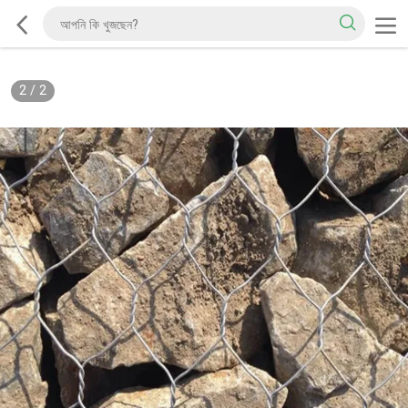
2
/
2