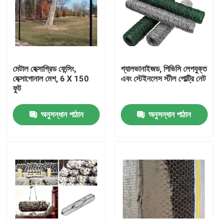
মেটাল হেক্সাগ্রিড ফেন্সিং,
গ্যালভানাইজড, পিভিসি লেপযুক্ত
হেক্সাগোনাল মেশ, 6 X 150
এবং স্টেইনলেস স্টীল পোল্ট্রি নেট
ফুট
অনুসন্ধান পাঠান
অনুসন্ধান পাঠান
বাড়ি
পণ্য
আমাদের সম্বন্ধে