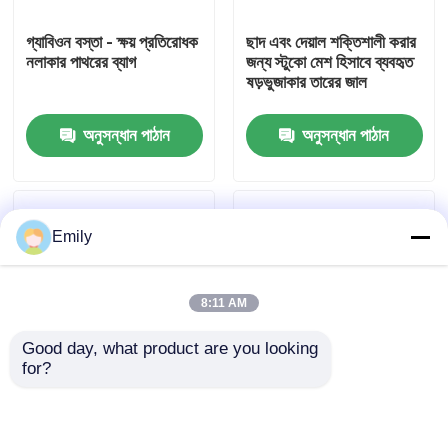
গ্যাবিওন বস্তা - ক্ষয় প্রতিরোধক
ছাদ এবং দেয়াল শক্তিশালী করার
কারখানা পরিদর্শন
নলাকার পাথরের ব্যাগ
জন্য স্টুকো মেশ হিসাবে ব্যবহৃত
ষড়ভুজাকার তারের জাল
গুণমান নিয়ন্ত্রণ
অনুসন্ধান পাঠান
অনুসন্ধান পাঠান
আমাদের সাথে যোগাযোগ করুন
Emily
খবর
8:11 AM
মামলা
Good day, what product are you looking 
for?
প্রসারিত ধাতু তারের জাল
ঢালের জন্য ল্যান্ডস্কেপিং তৈরি
টেকসই বেড়ার জন্য
এবং ক্ষয় নিয়ন্ত্রণ সমাধান
গ্যালভানাইজড ষড়ভুজাকার
তারের জাল
ছিদ্রযুক্ত ধাতু তারের জাল