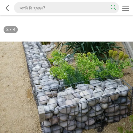
2
/
4