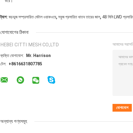
করে।
,
,
ট্যাগ:
ষড়ভুজ সম্প্রসারিত মেটাল ওয়াকওয়ে
সবুজ প্রসারিত ধাতব তারের জাল
48 মিমি LWD প্রসারিত
যোগাযোগের ঠিকানা
HEBEI CITTI MESH CO.,LTD
আমাদের সরাসর
ব্যক্তি যোগাযোগ:
Mr. Harrison
টেল:
+8616631807785
অন্যান্য পণ্যসমূহ