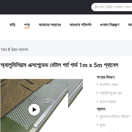
বাড়ি
পণ্য
আমাদের সম্বন্ধে
কারখানা পরিদর্শন
গুণমান নিয়ন্ত্রণ
আম
গার্ড 1m X 5m প্যানেল
অ্যালুমিনিয়াম এক্সপেন্ডেড মেটাল গর্ত গার্ড 1m x 5m প্যানেল
পণ্যের বিবরণ:
উৎপত্তি স্থল:
পরিচিতিমুলক নাম:
মডেল নম্বার:
প্রদান:
ন্যূনতম চাহিদার পরিমাণ:
মূল্য: