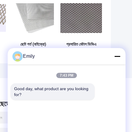
,
ছোট গর্ত (মাইক্রো)
প্রসারিত মেটাল ডিভিএ
প্রসারিত ধাতু - হালকা,
মেশ - ওয়ান ওয়ে ভিশন
Emily
য
আরও নমনীয় এবং টেকসই
মেশ, অ্যান্টি-রেইন,
াল
গোপনীয়তা এবং সুরক্ষা
সুরক্ষা
7:43 PM
Good day, what product are you looking 
for?
 ছেড়ে