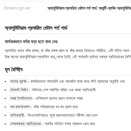
বিশেষভাবে তুলে ধরা:
অ্যালুমিনিয়াম প্রসারিত মেটাল গর্ত গার্ড
,
অ্যান্টি-ব্লকিং অ্যালুমিনিয
অ্যালুমিনিয়াম প্রসারিত মেটাল গর্ত গার্ড
কার্যকরভাবে নর্দমা বন্ধ হতে বাধা দেয়
প্রসারিত ধাতব খাঁজ রক্ষক, যা খাঁজ রক্ষক জাল বা খাঁজ কভার হিসাবেও পরিচিত, এটি পতিত পা
উচ্চ মানের অ্যালুমিনিয়াম প্রসারিত ধাতু থেকে তৈরি, এই গার্ডগুলি দুর্দান্ত বয়স্ক প্রতিরোধের বৈশ
মূল বৈশিষ্ট্য
পাতার সুরক্ষা
- কার্যকরভাবে পাতাগুলি এবং আবর্জনা ব্লক করে পানি প্রবাহের অনুমতি দেয়
টেকসই নির্মাণ
- পাউডার লেপ সমাপ্তি মরিচা এবং জারা প্রতিরোধী
সহজ ইনস্টলেশন
- বেশিরভাগ ছাদের ধরনে লাগানো সহজ
কম রক্ষণাবেক্ষণ
- খাঁজ পরিষ্কারের ঘন ঘন হ্রাস করে
অগ্নিরোধী
- সিএসআইআরও শূন্য জ্বলনযোগ্যতা পরীক্ষা মেনে চলে
পোকামাকড় প্রতিরোধক
- স্থবির পানিতে মশার প্রজনন রোধ করে