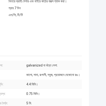
ভিতরে ক্রাফ্ট পেপার এবং বাইরে কাঠের বাক্সে প্যাক করা।
প্রায় 7 দিন
এল/সি, টি/টি
্সা:
galvanized বা গুঁড়ো লেপা.
কালো, সাদা, রূপালী, সবুজ, প্রয়োজনে যেকোনো রঙ।
ুডি:
4.4 মিমি।
 প্রস্থ:
0.75 মিমি।
 দৈর্ঘ্য:
5 মি.