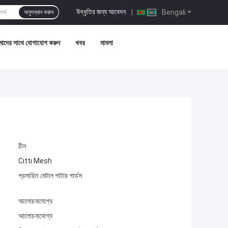
উদ্ধৃতির জন্য আবেদন
|
Bengali
অনুসন্ধান করুন
াদের সাথে যোগাযোগ করুন
খবর
মামলা
চীন
Citti Mesh
প্রসারিত মেটাল গাটার গার্ডস
আলোচনাযোগ্য
আলোচনাযোগ্য