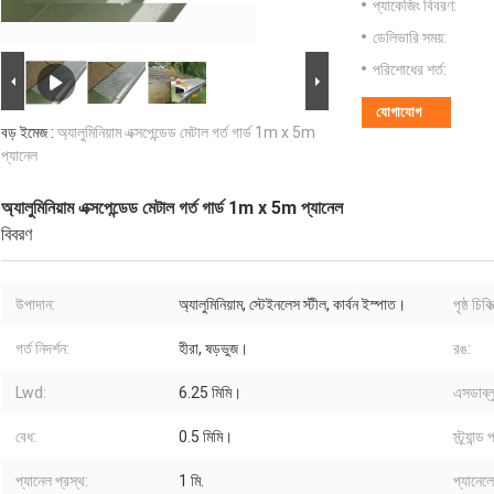
প্যাকেজিং বিবরণ:
ডেলিভারি সময়:
পরিশোধের শর্ত:
যোগাযোগ
বড় ইমেজ :
অ্যালুমিনিয়াম এক্সপেন্ডেড মেটাল গর্ত গার্ড 1m x 5m
প্যানেল
অ্যালুমিনিয়াম এক্সপেন্ডেড মেটাল গর্ত গার্ড 1m x 5m প্যানেল
বিবরণ
উপাদান:
অ্যালুমিনিয়াম, স্টেইনলেস স্টীল, কার্বন ইস্পাত।
পৃষ্ঠ চিকিত
গর্ত নিদর্শন:
হীরা, ষড়ভুজ।
রঙ:
Lwd:
6.25 মিমি।
এসডাব্ল
বেধ:
0.5 মিমি।
স্ট্র্যান্ড
প্যানেল প্রস্থ:
1 মি.
প্যানেলের