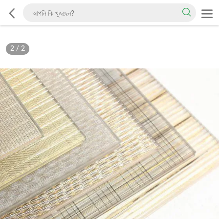
2
/
2