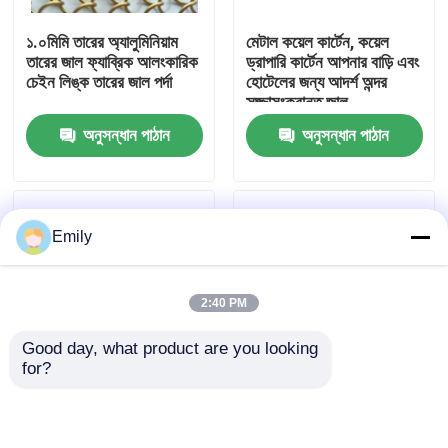
১.০মিমি তারের অ্যালুমিনিয়াম
মেটাল কয়েল কার্টেন, কয়েল
কারখানা পরিদর্শন
তারের জাল ফ্যাব্রিক আলংকারিক
ড্রাপারি কার্টেন আপনার বাড়ি এবং
চেইন লিঙ্ক তারের জাল পর্দা
হোটেলের জন্য আদর্শ অন্দর
সজ্জাসংক্রান্ত জাল
গুণমান নিয়ন্ত্রণ
অনুসন্ধান পাঠান
অনুসন্ধান পাঠান
আমাদের সাথে যোগাযোগ করুন
Emily
খবর
2:40 PM
মামলা
Good day, what product are you looking 
for?
প্রসারিত ধাতু তারের জাল
বিল্ডিং সম্মুখ প্রসাধন জন্য
জাদুঘর এবং শপিং মলের
স্থাপত্য অনমনীয় জাল
সাজসজ্জার জন্য বাতাসের দিনে
ঢেউয়ের মতো কাইনেটিক
ছিদ্রযুক্ত ধাতু তারের জাল