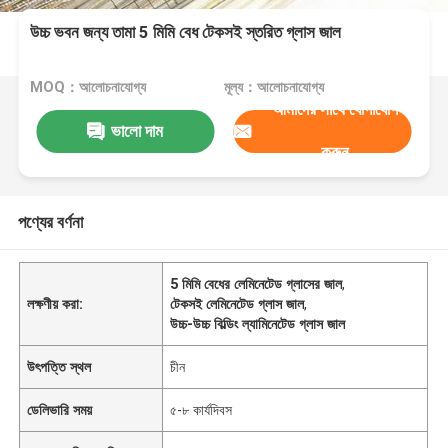
উচ্চ ভবন জন্য তামা 5 মিমি বেধ টেকসই স্তরিত গ্লাস জাল
MOQ：আলোচনাযোগ্য
মূল্য：আলোচনাযোগ্য
আমাদের সাথে যোগাযোগ
ভালো দাম
করুন
পণ্যের বর্ণনা
5 মিমি বেধের লেমিনেটেড গ্লাসের জাল
,
লক্ষণীয় করা:
টেকসই লেমিনেটেড গ্লাস জাল
,
উচ্চ-উচ্চ বিল্ডিং ল্যামিনেটেড গ্লাস জাল
উৎপত্তি স্থল
চীন
ডেলিভারি সময়
৫-৮ কার্যদিবস