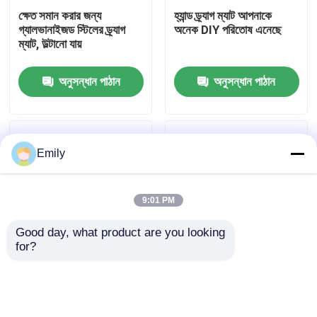
ক্ষেত সমান করার জন্য
হ্যান্ড ড্র্যাগ ম্যাট আপনাকে
গ্যালভানাইজড স্টিলের ড্র্যাগ
অনেক DIY পরিতোষ এনেছে
কারখানা পরিদর্শন
ম্যাট, উল্টানো যায়
অনুসন্ধান পাঠান
অনুসন্ধান পাঠান
গুণমান নিয়ন্ত্রণ
আমাদের সাথে যোগাযোগ করুন
Emily
খবর
9:01 PM
মামলা
Good day, what product are you looking 
for?
ভারী দায়িত্ব এবং স্ট্যান্ডার্ড
স্ট্যান্ডার্ড স্টিল ড্র্যাগ ম্যাট নরম
প্রসারিত ধাতু তারের জাল
দায়িত্ব সহ স্টেইনলেস লন ড্র্যাগ
ঘাস রক্ষণাবেক্ষণের অনুমতি দেয়
ম্যাট
ছিদ্রযুক্ত ধাতু তারের জাল