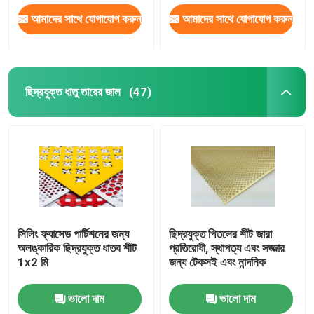
আমাদের সাথে যোগাযোগ করুন
আমাদের সাথে যোগাযোগ করুন
ছিদ্রযুক্ত ধাতু তারের জাল
(47)
বাড়ি
সিলিং ফ্যাসেড পার্টিশনের জন্য
ছিদ্রযুক্ত পিতলের শীট জারা
অলঙ্কারিক ছিদ্রযুক্ত ধাতব শীট
প্রতিরোধী, স্থাপত্য এবং সজ্জার
1x2 মি
জন্য টেকসই এবং নান্দনিক
পণ্য
ভালো দাম
ভালো দাম
আমাদের সম্বন্ধে