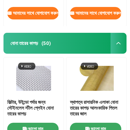
আমাদের সাথে যোগাযোগ করুন
আমাদের সাথে যোগাযোগ করুন
কারখানা পরিদর্শন
গুণমান নিয়ন্ত্রণ
বোনা তারের কাপড়
(50)
আমাদের সাথে যোগাযোগ করুন
খবর
মামলা
ফিল্টার, উইন্ডো পর্দার জন্য
স্থাপত্য রাসায়নিক এলাকা বোনা
স্টেইনলেস স্টীল প্লেইন বোনা
তারের কাপড় আলংকারিক পিতল
প্রসারিত ধাতু তারের জাল
তারের কাপড়
তারের জাল
ছিদ্রযুক্ত ধাতু তারের জাল
ভালো দাম
ভালো দাম