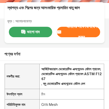
স্থাপত্য এবং শিল্পের জন্য আলংকারিক প্রসারিত ধাতু জাল
মূল্য：আলোচনাযোগ্য
আমাদের সাথে যোগাযোগ
ভালো দাম
করুন
পণ্যের বর্ণনা
আর্কিটেকচারাল ডেকোরেটিভ এক্সপেন্ডেড মেটাল প্যানেল
,
ডেকোরেটিভ এক্সপেন্ডেড মেটাল প্যানেল ASTM F12
লক্ষণীয় করা:
67
,
ব্লু ডেকোরেটিভ এক্সপেন্ডেড মেটাল মেশ
উৎপত্তি স্থল
চীন
পরিচিতিমুলক নাম
Citti Mesh