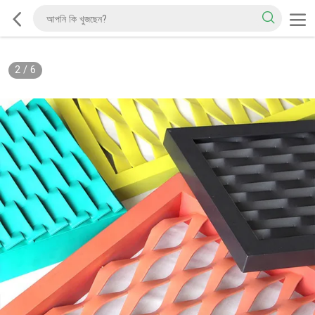
2
/
6