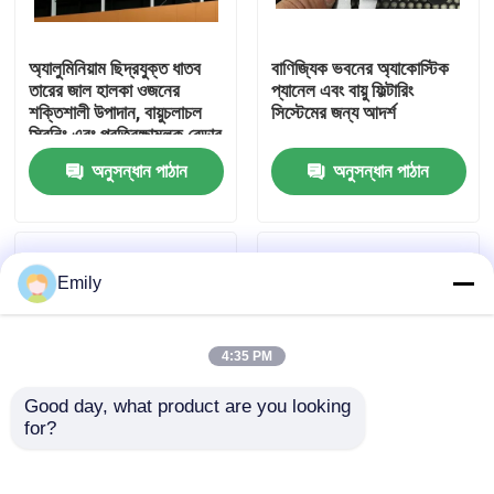
কারখানা পরিদর্শন
অ্যালুমিনিয়াম ছিদ্রযুক্ত ধাতব
বাণিজ্যিক ভবনের অ্যাকোস্টিক
তারের জাল হালকা ওজনের
প্যানেল এবং বায়ু ফিল্টারিং
শক্তিশালী উপাদান, বায়ুচলাচল
সিস্টেমের জন্য আদর্শ
গুণমান নিয়ন্ত্রণ
স্ক্রিনিং এবং প্রতিরক্ষামূলক বেড়ার
জন্য আদর্শ
অনুসন্ধান পাঠান
অনুসন্ধান পাঠান
আমাদের সাথে যোগাযোগ করুন
খবর
Emily
মামলা
4:35 PM
Good day, what product are you looking 
প্রসারিত ধাতু তারের জাল
for?
প্রসারিত ছিদ্রযুক্ত ধাতব তারের
স্থায়ী ছিদ্রযুক্ত ধাতব তারের
জাল উচ্চ শক্তি নমনীয় নকশা
জাল অ্যালুমিনিয়াম উপাদান হালকা
ছিদ্রযুক্ত ধাতু তারের জাল