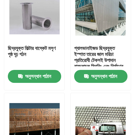
ছিদ্রযুক্ত ফিল্টার বাস্কেট মসৃণ
গ্যালভানাইজড ছিদ্রযুক্ত
পৃষ্ঠ দৃঢ় গঠন
ইস্পাত তারের জাল মরিচা
প্রতিরোধী টেকসই উপাদান
বায়ুচলাচল স্ক্রিনিং এবং নির্মাণের
জন্য উপযুক্ত
অনুসন্ধান পাঠান
অনুসন্ধান পাঠান
বাড়ি
পণ্য
আমাদের সম্বন্ধে